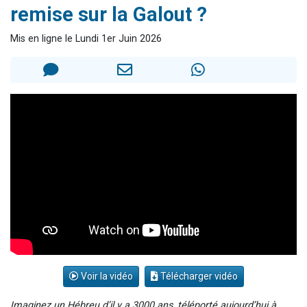
remise sur la Galout ?
Il reste 49 places pour étudier en groupe sur Zoom
12 nouvelles musiques dans Torah-Box Music
Mis en ligne le Lundi 1er Juin 2026
3 personnes viennent de nous rejoindre sur WhatsApp
2 personnes viennent de nous rejoindre sur WhatsApp
2 personnes viennent de nous rejoindre sur WhatsApp
Voir la vidéo
Télécharger vidéo
Imaginez un Hébreu d’il y a 3000 ans, téléporté aujourd’hui à