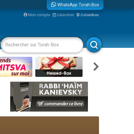
WhatsApp Torah-Box
bre
Mon compte
Calendrier
Columbus
...
vertissements
Livres
Rabbanim