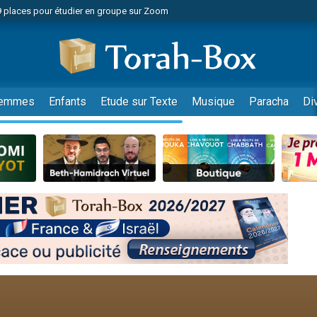
49 places pour étudier en groupe sur Zoom
nes viennent de faire un don pour Diane, 80 ans, dans un appartement insalu
viennent de nous rejoindre sur WhatsApp
viennent de nous rejoindre sur WhatsApp
es viennent de faire un don pour Reloger Rivka, 6 enfants, victime de violences
emmes
Enfants
Etude sur Texte
Musique
Paracha
Di
es viennent de faire un don pour 1 Journée de Vacances Pour les Enfants
 viennent de demander une bénédiction
viennent de nous rejoindre sur WhatsApp
49 places pour étudier en groupe sur Zoom
 donner son Maasser
viennent de nous rejoindre sur WhatsApp
viennent de nous rejoindre sur WhatsApp
de donner son Maasser
es viennent de faire un don pour 5 jours de vacances aux Orphelins
viennent de nous rejoindre sur WhatsApp