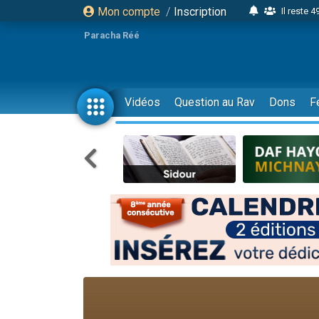
Mon compte
/
Inscription
Il reste 
16 person
Paracha Réé
2 personnes 
6 personnes 
4 personn
Vidéos
Question au Rav
Dons
F
2 personn
17 personnes
4 personnes 
Il reste 
Eva vient de
4 personnes 
3 personnes 
Odaya vient 
3 personn
2 personnes 