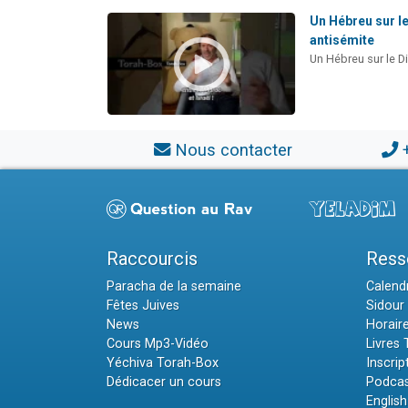
Un Hébreu sur le
antisémite
Un Hébreu sur le D
Nous contacter
Raccourcis
Ress
Paracha de la semaine
Calendr
Fêtes Juives
Sidour 
News
Horair
Cours Mp3-Vidéo
Livres
Yéchiva Torah-Box
Inscrip
Dédicacer un cours
Podcas
English