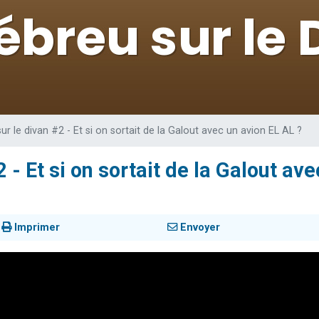
 viennent de demander une bénédiction
nnes viennent de faire un don pour Sauvez la jambe de Yohan
49 places pour étudier en groupe sur Zoom
lles musiques dans Torah-Box Music
 viennent de demander une bénédiction
r le divan #2 - Et si on sortait de la Galout avec un avion EL AL ?
 - Et si on sortait de la Galout av
Imprimer
Envoyer