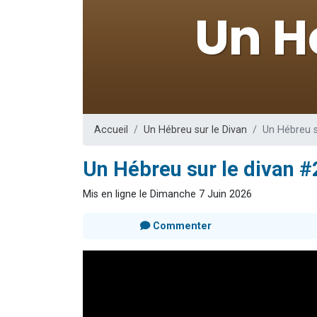
13 personnes
30 perso
Il reste 
12 nouve
29 personnes
Accueil
Un Hébreu sur le Divan
Un Hébreu su
Un Hébreu sur le divan #2
Mis en ligne le Dimanche 7 Juin 2026
Commenter