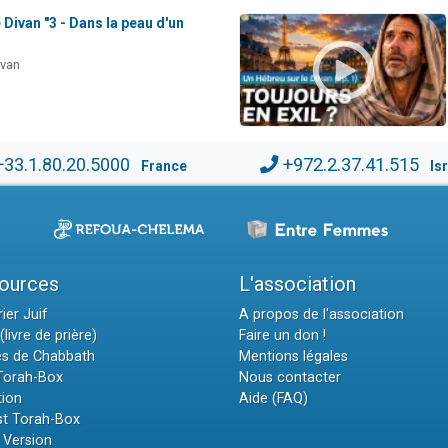
 Divan "3 - Dans la peau d'un
ivan
+33.1.80.20.5000
+972.2.37.41.515
France
Is
ources
L'association
ier Juif
A propos de l'association
(livre de prière)
Faire un don !
es de Chabbath
Mentions légales
 Torah-Box
Nous contacter
tion
Aide (FAQ)
t Torah-Box
 Version