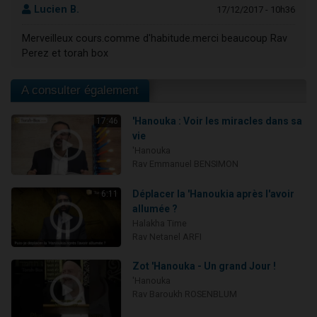
Lucien B.
17/12/2017 - 10h36
Merveilleux cours.comme d'habitude.merci beaucoup Rav
Perez et torah box
A consulter également
'Hanouka : Voir les miracles dans sa
17:46
vie
'Hanouka
Rav Emmanuel BENSIMON
Déplacer la 'Hanoukia après l'avoir
6:11
allumée ?
Halakha Time
Rav Netanel ARFI
Zot 'Hanouka - Un grand Jour !
'Hanouka
Rav Baroukh ROSENBLUM