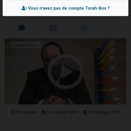
Rav Elie PERETZ
Nouvelle émission radio : Visions de grandeur n°104 : Le Chabbath et le Birkat Hamazone à travers le temps
Vous n'avez pas de compte Torah-Box ?
61 personnes viennent de demander une bénédiction
Mis en ligne le Dimanche 17 Décembre 2017
Ariel vient de donner son Maasser
Il reste 49 places pour étudier en groupe sur Zoom
Eva vient de donner son Maasser
30 minutes
Télécharger MP4
Télécharger MP3