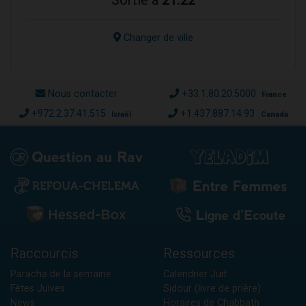
Sortie à
21:22
Changer de ville
Nous contacter
+33.1.80.20.5000
France
+972.2.37.41.515
+1.437.887.14.93
Israël
Canada
Raccourcis
Ressources
Paracha de la semaine
Calendrier Juif
Fêtes Juives
Sidour (livre de prière)
News
Horaires de Chabbath