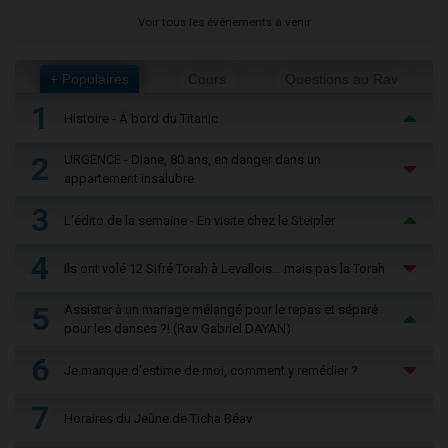
Voir tous les événements à venir
+ Populaires
Cours
Questions au Rav
1
Histoire - À bord du Titanic
2
URGENCE - Diane, 80 ans, en danger dans un
appartement insalubre
3
L'édito de la semaine - En visite chez le Steipler
4
Ils ont volé 12 Sifré Torah à Levallois… mais pas la Torah
5
Assister à un mariage mélangé pour le repas et séparé
pour les danses ?! (Rav Gabriel DAYAN)
6
Je manque d'estime de moi, comment y remédier ?
7
Horaires du Jeûne de Ticha Béav