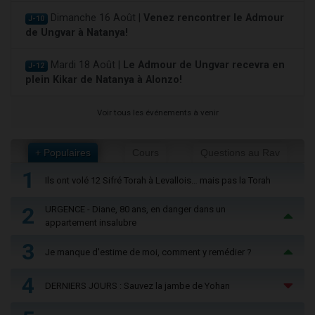
Dimanche 16 Août |
Venez rencontrer le Admour
J-10
de Ungvar à Natanya!
Mardi 18 Août |
Le Admour de Ungvar recevra en
J-12
plein Kikar de Natanya à Alonzo!
Voir tous les événements à venir
+ Populaires
Cours
Questions au Rav
1
Ils ont volé 12 Sifré Torah à Levallois… mais pas la Torah
2
URGENCE - Diane, 80 ans, en danger dans un
appartement insalubre
3
Je manque d'estime de moi, comment y remédier ?
4
DERNIERS JOURS : Sauvez la jambe de Yohan