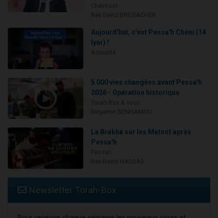
Chavouot
Rav David BREISACHER
Aujourd'hui, c'est Pessa'h Chéni (14
Iyar) !
Actualité
5 000 vies changées avant Pessa'h
2026 - Opération historique
Torah-Box & vous
Binyamin BENHAMOU
La Brakha sur les Matsot après
Pessa'h
Pessah
Rav David HADDAD
Newsletter Torah-Box
Pour recevoir chaque semaine les nouveaux cours et