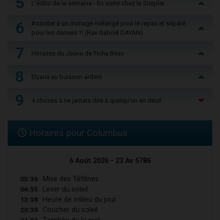
5
L'édito de la semaine - En visite chez le Steipler
6
Assister à un mariage mélangé pour le repas et séparé
pour les danses ?! (Rav Gabriel DAYAN)
7
Horaires du Jeûne de Ticha Béav
8
Elyana au buisson ardent
9
4 choses à ne jamais dire à quelqu'un en deuil
Horaires pour Columbus
6 Août 2026 - 23 Av 5786
05:36
Mise des Téfilines
06:35
Lever du soleil
13:38
Heure de milieu du jour
20:39
Coucher du soleil