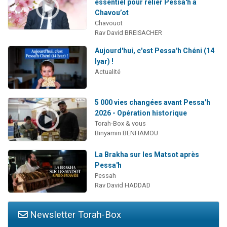
essentiel pour relier Pessa'h à
Chavou’ot
Chavouot
Rav David BREISACHER
Aujourd'hui, c'est Pessa'h Chéni (14
Iyar) !
Actualité
5 000 vies changées avant Pessa'h
2026 - Opération historique
Torah-Box & vous
Binyamin BENHAMOU
La Brakha sur les Matsot après
Pessa'h
Pessah
Rav David HADDAD
Newsletter Torah-Box