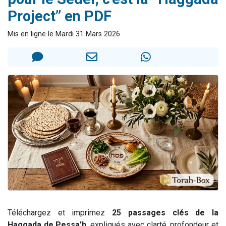
2 personnes viennent de nous rejoindre sur WhatsApp
Project” en PDF
13 personnes viennent de demander une bénédiction
Mis en ligne le Mardi 31 Mars 2026
Il reste 49 places pour étudier en groupe sur Zoom
12 nouvelles musiques dans Torah-Box Music
2 personnes viennent de nous rejoindre sur WhatsApp
Téléchargez et imprimez
25 passages clés de la
Haggada de Pessa'h
, expliqués avec clarté, profondeur et