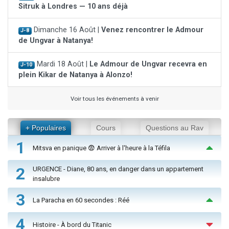
Sitruk à Londres — 10 ans déjà
Dimanche 16 Août |
Venez rencontrer le Admour
J-8
de Ungvar à Natanya!
Mardi 18 Août |
Le Admour de Ungvar recevra en
J-10
plein Kikar de Natanya à Alonzo!
Voir tous les événements à venir
+ Populaires
Cours
Questions au Rav
1
Mitsva en panique 😨 Arriver à l'heure à la Téfila
2
URGENCE - Diane, 80 ans, en danger dans un appartement
insalubre
3
La Paracha en 60 secondes : Réé
4
Histoire - À bord du Titanic