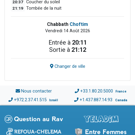
20:37
Coucher du soleil
21:19
Tombée de la nuit
Chabbath
Choftim
Vendredi 14 Août 2026
Entrée à
20:11
Sortie à
21:12
Changer de ville
Nous contacter
+33.1.80.20.5000
France
+972.2.37.41.515
+1.437.887.14.93
Israël
Canada