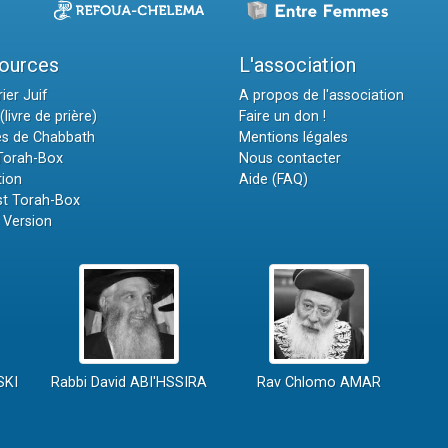
ources
L'association
ier Juif
A propos de l'association
(livre de prière)
Faire un don !
es de Chabbath
Mentions légales
 Torah-Box
Nous contacter
tion
Aide (FAQ)
t Torah-Box
 Version
SKI
Rabbi David ABI'HSSIRA
Rav Chlomo AMAR