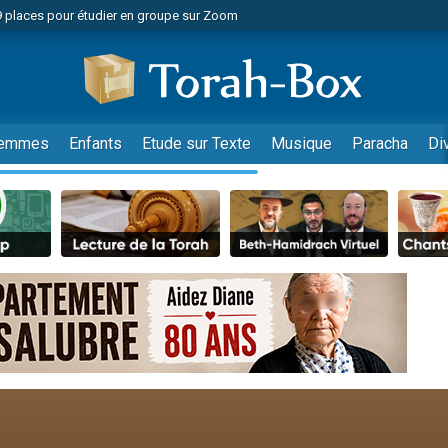
49 places pour étudier en groupe sur Zoom
nes viennent de faire un don pour Diane, 80 ans, dans un appartement insalu
viennent de nous rejoindre sur WhatsApp
viennent de nous rejoindre sur WhatsApp
es viennent de faire un don pour Reloger Rivka, 6 enfants, victime de violences
emmes
Enfants
Etude sur Texte
Musique
Paracha
Di
es viennent de faire un don pour 1 Journée de Vacances Pour les Enfants
 viennent de demander une bénédiction
viennent de nous rejoindre sur WhatsApp
49 places pour étudier en groupe sur Zoom
 donner son Maasser
viennent de nous rejoindre sur WhatsApp
viennent de nous rejoindre sur WhatsApp
de donner son Maasser
es viennent de faire un don pour 5 jours de vacances aux Orphelins
viennent de nous rejoindre sur WhatsApp