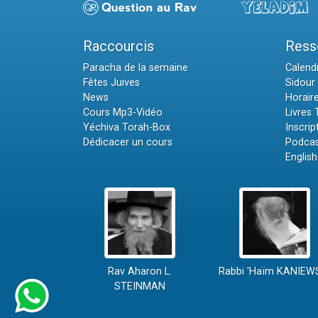
Raccourcis
Ress
Paracha de la semaine
Calendr
Fêtes Juives
Sidour 
News
Horair
Cours Mp3-Vidéo
Livres
Yéchiva Torah-Box
Inscrip
Dédicacer un cours
Podcas
English
Rav Aharon L.
Rabbi 'Haïm KANIEW
STEINMAN