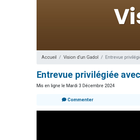
13 personnes
30 perso
Il reste 
12 nouve
29 personnes
Accueil
Vision d'un Gadol
Entrevue privilé
Entrevue privilégiée ave
Mis en ligne le Mardi 3 Décembre 2024
Commenter