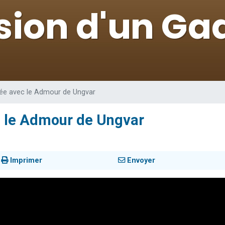
 viennent de demander une bénédiction
nnes viennent de faire un don pour Sauvez la jambe de Yohan
49 places pour étudier en groupe sur Zoom
lles musiques dans Torah-Box Music
 viennent de demander une bénédiction
giée avec le Admour de Ungvar
c le Admour de Ungvar
Imprimer
Envoyer