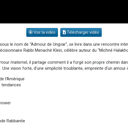
Voir la vidéo
Télécharger vidéo
 sous le nom de "Admour de Ungvar", se livre dans une rencontre intim
écisionnaire Rabbi Menaché Klein, célèbre auteur du "Michné Halakhot
l'amour maternel, il partage comment il a forgé son propre chemin dan
Une vision forte, d'une simplicité troublante, empreinte d'un amour 
 de l’Amérique
es tendances
enhower
ande Rabbanite