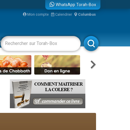
WhatsApp Torah-Box
bre
Mon compte
Calendrier
Columbus
...
vertissements
Livres
Rabbanim