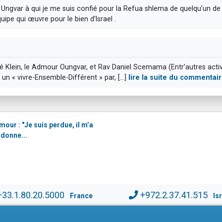
ngvar à qui je me suis confié pour la Refua shlema de quelqu’un de t
ipe qui œuvre pour le bien d’lsrael .
Klein, le Admour Oungvar, et Rav Daniel Scemama (Entr’autres activité
e un « vivre-Ensemble-Différent » par, [...]
lire la suite du commentai
our : "Je suis perdue, il m’a
 donne...
+33.1.80.20.5000
+972.2.37.41.515
France
Is