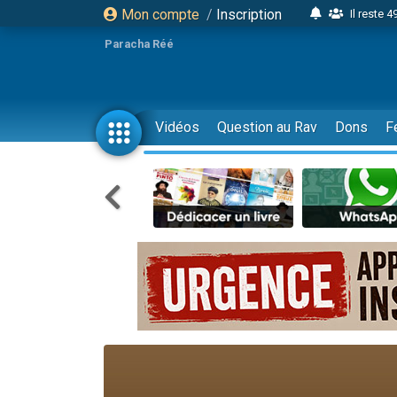
Mon compte
/
Inscription
Il reste 
16 person
Paracha Réé
2 personnes 
6 personnes 
4 personn
Vidéos
Question au Rav
Dons
F
2 personn
17 personnes
4 personnes 
Il reste 
Eva vient de
4 personnes 
3 personnes 
Odaya vient 
3 personn
2 personnes 