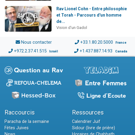
Rav Lionel Cohn - Entre philosophie
et Torah - Parcours d'un homme
de...
Vision d'un Gadol
Nous contacter
+33.1.80.20.5000
France
+972.2.37.41.515
+1.437.887.14.93
Israël
Canada
Raccourcis
Ressources
Paracha de la semaine
Calendrier Juif
Fêtes Juives
Sidour (livre de prière)
News
Horaires de Chabbath