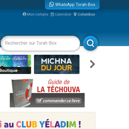
WhatsApp Torah-Box
Mon compte
Calendrier
Columbus
racha
Divertissements
Livres
Rabbanim
re
travers le temps