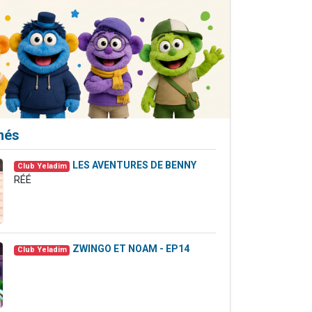
 leur maman
...
més
LES AVENTURES DE BENNY
7
Club Yeladim
RÉÉ
ZWINGO ET NOAM - EP14
7
Club Yeladim