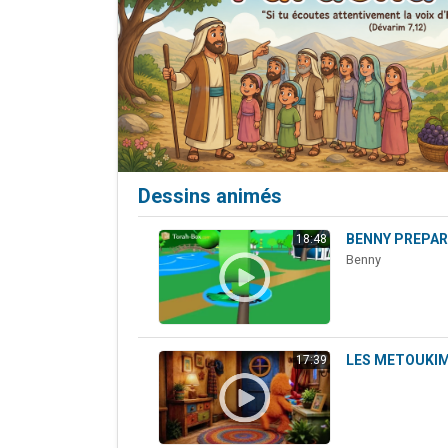
6 personn
2 personn
10 personnes
Il reste 
2 personnes 
Dessins animés
BENNY PREPARE
18:48
Benny
LES METOUKIM
17:39