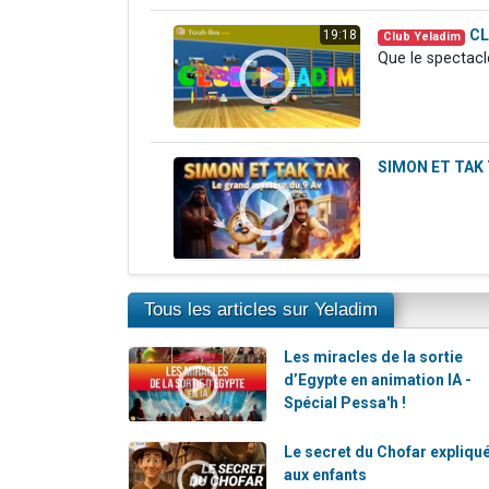
CL
19:18
Club Yeladim
Que le spectac
SIMON ET TAK T
Tous les articles sur Yeladim
Les miracles de la sortie
d’Egypte en animation IA -
Spécial Pessa'h !
Le secret du Chofar expliqu
aux enfants