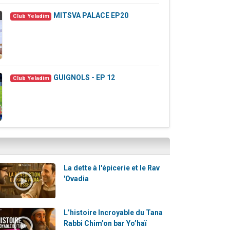
MITSVA PALACE EP20
1
Club Yeladim
GUIGNOLS - EP 12
7
Club Yeladim
La dette à l'épicerie et le Rav
'Ovadia
L’histoire Incroyable du Tana
Rabbi Chim’on bar Yo’haï