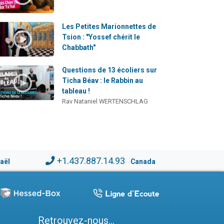
Les Petites Marionnettes de
Tsion : "Yossef chérit le
Chabbath"
Questions de 13 écoliers sur
Ticha Béav : le Rabbin au
tableau !
Rav Nataniel WERTENSCHLAG
+1.437.887.14.93
raël
Canada
Retrouvez-nous...