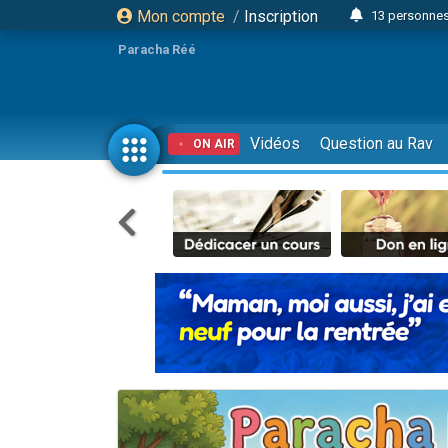
Mon compte
/
Inscription
13 personnes
Il reste 
Paracha Réé
12 nouve
30 perso
3 personnes 
Vidéos
Question au Rav
ON AIR
2 personnes 
3 personnes 
2 nouvel
8 personn
4 personn
Nouvelle émis
61 personnes
Il reste 
Ariel vient 
Nathaniel vi