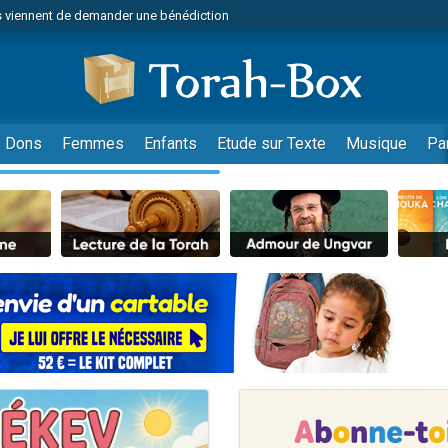
 viennent de demander une bénédiction
49 places pour étudier en groupe sur Zoom
lles musiques dans Torah-Box Music
nnes viennent de faire un don pour Sauvez la jambe de Yohan
viennent de nous rejoindre sur WhatsApp
Dons
Femmes
Enfants
Etude sur Texte
Musique
Pa
viennent de nous rejoindre sur WhatsApp
viennent de nous rejoindre sur WhatsApp
les musiques dans Torah-Box Music
es viennent de faire un don pour Tsédaka : pauvres d'Israel
es viennent de faire un don pour Diane, 80 ans, dans un appartement insalub
sion radio : Visions de grandeur n°104 : Le Chabbath et le Birkat Hamazone à 
 viennent de demander une bénédiction
49 places pour étudier en groupe sur Zoom
de donner son Maasser
ent de donner son Maasser