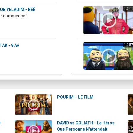
14:1
UB YELADIM - RÉÉ
le commence !
14:5
AK - 9 Av
POURIM – LE FILM
é
DAVID vs GOLIATH - Le Héros
Que Personne N'attendait