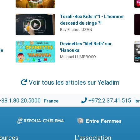
Torah-Box Kids n°1 - L'homme
descend du singe ?!
Rav Eliahou UZAN
Devinettes "Alef Beth" sur
le
'Hanouka
Michael LUMBROSO
Voir tous les articles sur Yeladim
+33.1.80.20.5000
+972.2.37.41.515
France
Is
ources
L'association