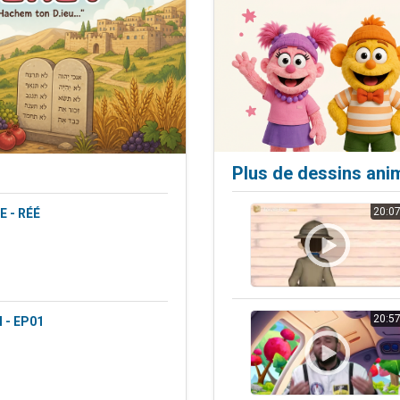
es viennent de faire un don pour 5 enfants déjà orphelins risquent de perdre
es viennent de faire un don pour Reloger Rivka, 6 enfants, victime de violences
 viennent de demander une bénédiction
49 places pour étudier en groupe sur Zoom
viennent de nous rejoindre sur WhatsApp
Plus de dessins ani
20:0
 - RÉÉ
20:5
 - EP01