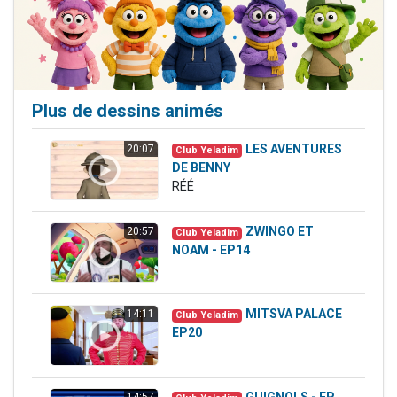
Plus de dessins animés
LES AVENTURES
20:07
Club Yeladim
DE BENNY
RÉÉ
ZWINGO ET
20:57
Club Yeladim
NOAM - EP14
MITSVA PALACE
14:11
Club Yeladim
EP20
GUIGNOLS - EP
14:57