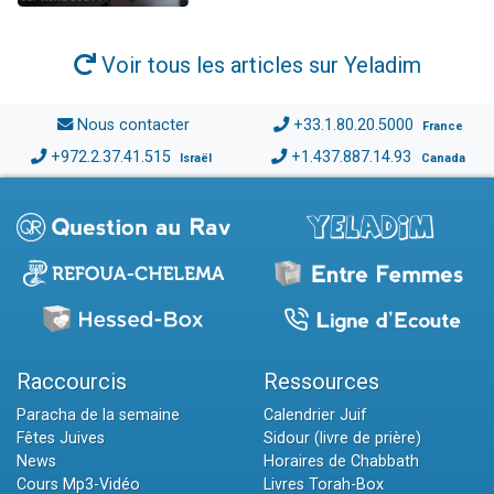
Voir tous les articles sur Yeladim
Nous contacter
+33.1.80.20.5000
France
+972.2.37.41.515
+1.437.887.14.93
Israël
Canada
Raccourcis
Ressources
Paracha de la semaine
Calendrier Juif
Fêtes Juives
Sidour (livre de prière)
News
Horaires de Chabbath
Cours Mp3-Vidéo
Livres Torah-Box