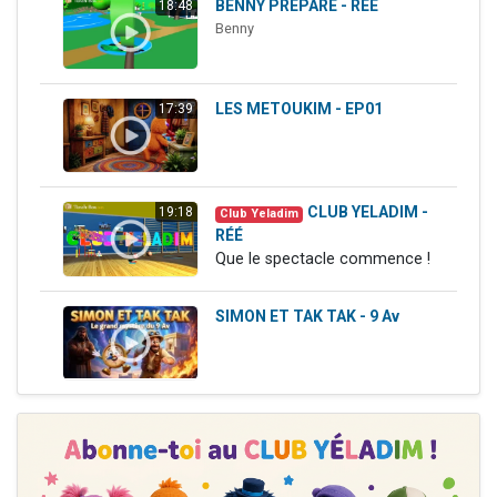
BENNY PREPARE - RÉÉ
18:48
Il reste 49 places pour étudier en groupe sur Zoom
Benny
12 nouvelles musiques dans Torah-Box Music
3 personnes viennent de nous rejoindre sur WhatsApp
LES METOUKIM - EP01
17:39
2 personnes viennent de nous rejoindre sur WhatsApp
2 personnes viennent de nous rejoindre sur WhatsApp
CLUB YELADIM -
19:18
Club Yeladim
RÉÉ
Que le spectacle commence !
SIMON ET TAK TAK - 9 Av