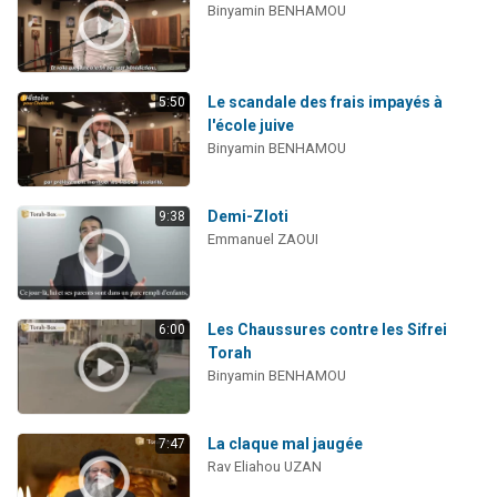
Binyamin BENHAMOU
13 personnes viennent de demander une bénédiction
30 personnes viennent de faire un don pour Sauvez la jambe de Yohan
Il reste 49 places pour étudier en groupe sur Zoom
Le scandale des frais impayés à
5:50
12 nouvelles musiques dans Torah-Box Music
l'école juive
Binyamin BENHAMOU
29 personnes viennent de demander une bénédiction
Demi-Zloti
9:38
Emmanuel ZAOUI
Les Chaussures contre les Sifrei
6:00
Torah
Binyamin BENHAMOU
La claque mal jaugée
7:47
Rav Eliahou UZAN