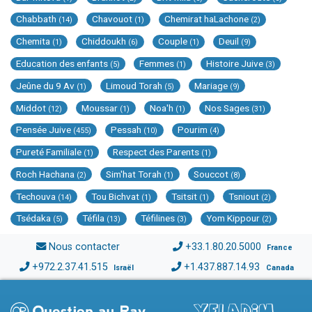
Chabbath
Chavouot
Chemirat haLachone
(14)
(1)
(2)
Chemita
Chiddoukh
Couple
Deuil
(1)
(6)
(1)
(9)
Education des enfants
Femmes
Histoire Juive
(5)
(1)
(3)
Jeûne du 9 Av
Limoud Torah
Mariage
(1)
(5)
(9)
Middot
Moussar
Noa'h
Nos Sages
(12)
(1)
(1)
(31)
Pensée Juive
Pessah
Pourim
(455)
(10)
(4)
Pureté Familiale
Respect des Parents
(1)
(1)
Roch Hachana
Sim'hat Torah
Souccot
(2)
(1)
(8)
Techouva
Tou Bichvat
Tsitsit
Tsniout
(14)
(1)
(1)
(2)
Tsédaka
Téfila
Téfilines
Yom Kippour
(5)
(13)
(3)
(2)
Nous contacter
+33.1.80.20.5000
France
+972.2.37.41.515
+1.437.887.14.93
Israël
Canada