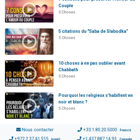
Couple
5 Choses
5 citations du "Saba de Slabodka”
5 Choses
10 choses à ne pas oublier avant
Chabbath
5 Choses
Pourquoi les religieux s’habillent en
noir et blanc ?
5 Choses
Nous contacter
+33.1.80.20.5000
France
+972.2.37.41.515
+1.437.887.14.93
Israël
Canada