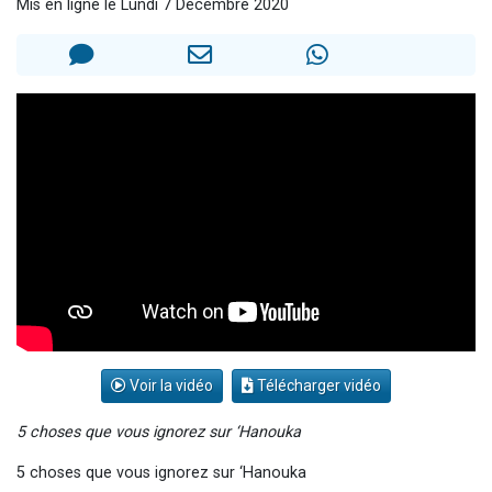
Mis en ligne le Lundi 7 Décembre 2020
2 personnes viennent de nous rejoindre sur WhatsApp
6 personnes viennent de nous rejoindre sur WhatsApp
4 personnes viennent de faire un don pour Reloger Rivka, 6 enfants, victime de violences...
2 personnes viennent de faire un don pour 1 Journée de Vacances Pour les Enfants
17 personnes viennent de demander une bénédiction
Voir la vidéo
Télécharger vidéo
5 choses que vous ignorez sur ‘Hanouka
5 choses que vous ignorez sur ‘Hanouka