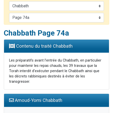
13 personnes viennent de demander une bénédiction
30 personnes viennent de faire un don pour Sauvez la jambe de Yohan
Il reste 49 places pour étudier en groupe sur Zoom
12 nouvelles musiques dans Torah-Box Music
Chabbath Page 74a
29 personnes viennent de demander une bénédiction
Contenu du traité Chabbath
Les préparatifs avant l’entrée du Chabbath, en particulier
pour maintenir les repas chauds, les 39 travaux que la
Torah interdit d’exécuter pendant le Chabbath ainsi que
les décrets rabbiniques destinés à éviter de les
transgresser.
Amoud-Yomi Chabbath