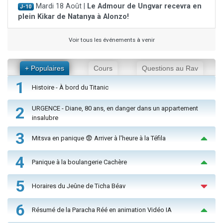
Mardi 18 Août |
Le Admour de Ungvar recevra en
J-10
plein Kikar de Natanya à Alonzo!
Voir tous les événements à venir
+ Populaires
Cours
Questions au Rav
1
Histoire - À bord du Titanic
2
URGENCE - Diane, 80 ans, en danger dans un appartement
insalubre
3
Mitsva en panique 😨 Arriver à l'heure à la Téfila
4
Panique à la boulangerie Cachère
5
Horaires du Jeûne de Ticha Béav
6
Résumé de la Paracha Réé en animation Vidéo IA