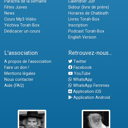
Paracha de la semaine
Calendrier Juif
Fêtes Juives
Sidour (livre de prière)
News
Horaires de Chabbath
Cours Mp3-Vidéo
Livres Torah-Box
Yéchiva Torah-Box
Inscription
Dédicacer un cours
Podcast Torah-Box
English Version
L'association
Retrouvez-nous...
A propos de l'association
Twitter
Faire un don !
Facebook
Mentions légales
YouTube
Nous contacter
WhatsApp
Aide (FAQ)
WhatsApp Femmes
Application iOS
Application Android