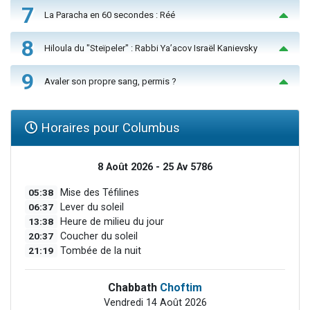
7
La Paracha en 60 secondes : Réé
8
Hiloula du "Steïpeler" : Rabbi Ya’acov Israël Kanievsky
9
Avaler son propre sang, permis ?
Horaires pour Columbus
8 Août 2026 - 25 Av 5786
05:38
Mise des Téfilines
06:37
Lever du soleil
13:38
Heure de milieu du jour
20:37
Coucher du soleil
21:19
Tombée de la nuit
Chabbath
Choftim
Vendredi 14 Août 2026