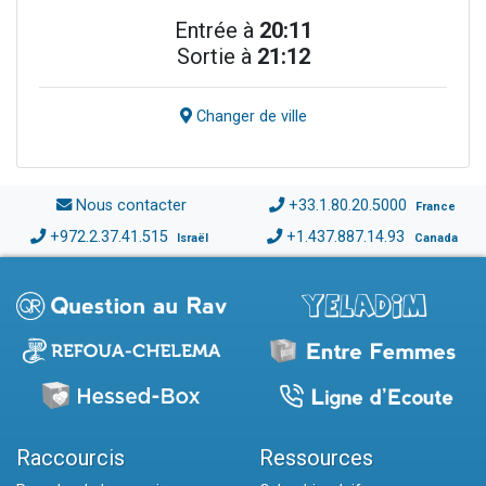
Entrée à
20:11
Sortie à
21:12
Changer de ville
Nous contacter
+33.1.80.20.5000
France
+972.2.37.41.515
+1.437.887.14.93
Israël
Canada
Raccourcis
Ressources