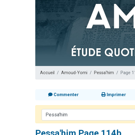
Il reste 
12 nouve
3 personnes 
2 personnes 
2 personnes 
Accueil
Amoud-Yomi
Pessa'him
Page 1
Commenter
Imprimer
Pessa'him Page 114b