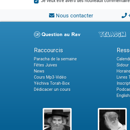
Je veux être averti des nouveaux commentaire
Nous contacter
Raccourcis
Ress
Paracha de la semaine
Calendr
Fêtes Juives
Sidour 
News
Horair
Cours Mp3-Vidéo
Livres
Yéchiva Torah-Box
Inscrip
Dédicacer un cours
Podcas
English