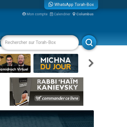
WhatsApp Torah-Box
...
Mon compte
Calendrier
Columbus
vertissements
Livres
Rabbanim
bre