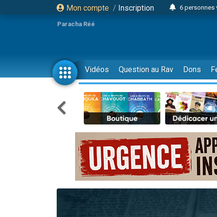
Mon compte
/
Inscription
6 personnes 
4 personn
Paracha Réé
2 personn
17 personnes
4 personnes 
Vidéos
Question au Rav
Dons
F
Il reste 
23 person
Eva vient de
4 personnes 
3 personnes 
3 personn
Odaya vient 
13 personnes
2 personnes 
30 perso