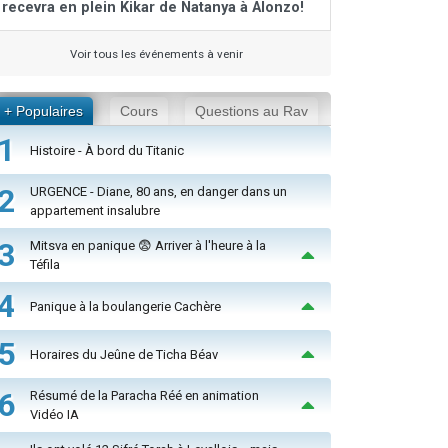
recevra en plein Kikar de Natanya à Alonzo!
Voir tous les événements à venir
+ Populaires
Cours
Questions au Rav
1
Histoire - À bord du Titanic
2
URGENCE - Diane, 80 ans, en danger dans un
appartement insalubre
3
Mitsva en panique 😨 Arriver à l'heure à la
Téfila
4
Panique à la boulangerie Cachère
5
Horaires du Jeûne de Ticha Béav
6
Résumé de la Paracha Réé en animation
Vidéo IA