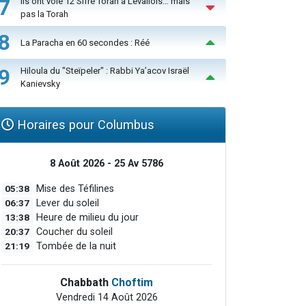
7
Ils ont volé 12 Sifré Torah à Levallois… mais
pas la Torah
8
La Paracha en 60 secondes : Réé
9
Hiloula du "Steïpeler" : Rabbi Ya’acov Israël
Kanievsky
Horaires pour Columbus
8 Août 2026 - 25 Av 5786
05:38
Mise des Téfilines
06:37
Lever du soleil
13:38
Heure de milieu du jour
20:37
Coucher du soleil
21:19
Tombée de la nuit
Chabbath
Choftim
Vendredi 14 Août 2026