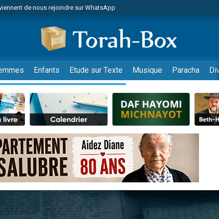
viennent de nous rejoindre sur WhatsApp
es viennent de faire un don pour Reloger Rivka, 6 enfants, victime de violences
es viennent de faire un don pour 1 Journée de Vacances Pour les Enfants
 viennent de demander une bénédiction
viennent de nous rejoindre sur WhatsApp
emmes
Enfants
Etude sur Texte
Musique
Paracha
Di
49 places pour étudier en groupe sur Zoom
nes viennent de faire un don pour Diane, 80 ans, dans un appartement insalu
 donner son Maasser
viennent de nous rejoindre sur WhatsApp
viennent de nous rejoindre sur WhatsApp
es viennent de faire un don pour 5 jours de vacances aux Orphelins
de donner son Maasser
 viennent de demander une bénédiction
viennent de nous rejoindre sur WhatsApp
nnes viennent de faire un don pour Sauvez la jambe de Yohan