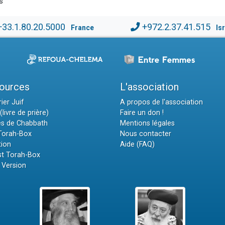
s
+33.1.80.20.5000
+972.2.37.41.515
France
Is
ources
L'association
ier Juif
A propos de l'association
(livre de prière)
Faire un don !
es de Chabbath
Mentions légales
 Torah-Box
Nous contacter
tion
Aide (FAQ)
t Torah-Box
 Version