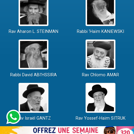
Rav Aharon L. STEINMAN
Rabbi 'Haïm KANIEWSKI
Rabbi David ABI'HSSIRA
Rav Chlomo AMAR
Rav Israël GANTZ
Rav Yossef-Haïm SITRUK