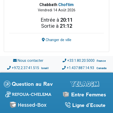
Chabbath
Choftim
Vendredi 14 Août 2026
Entrée à
20:11
Sortie à
21:12
Changer de ville
Nous contacter
+33.1.80.20.5000
France
+972.2.37.41.515
+1.437.887.14.93
Israël
Canada