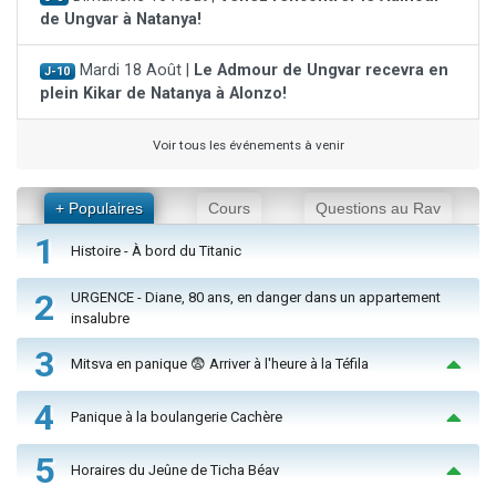
de Ungvar à Natanya!
Mardi 18 Août |
Le Admour de Ungvar recevra en
J-10
plein Kikar de Natanya à Alonzo!
Voir tous les événements à venir
+ Populaires
Cours
Questions au Rav
1
Histoire - À bord du Titanic
2
URGENCE - Diane, 80 ans, en danger dans un appartement
insalubre
3
Mitsva en panique 😨 Arriver à l'heure à la Téfila
4
Panique à la boulangerie Cachère
5
Horaires du Jeûne de Ticha Béav