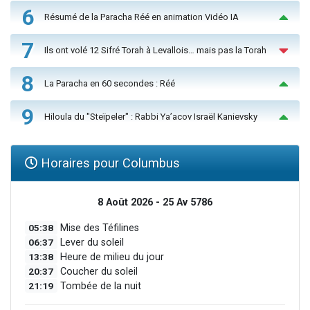
6
Résumé de la Paracha Réé en animation Vidéo IA
7
Ils ont volé 12 Sifré Torah à Levallois… mais pas la Torah
8
La Paracha en 60 secondes : Réé
9
Hiloula du "Steïpeler" : Rabbi Ya’acov Israël Kanievsky
Horaires pour Columbus
8 Août 2026 - 25 Av 5786
05:38
Mise des Téfilines
06:37
Lever du soleil
13:38
Heure de milieu du jour
20:37
Coucher du soleil
21:19
Tombée de la nuit