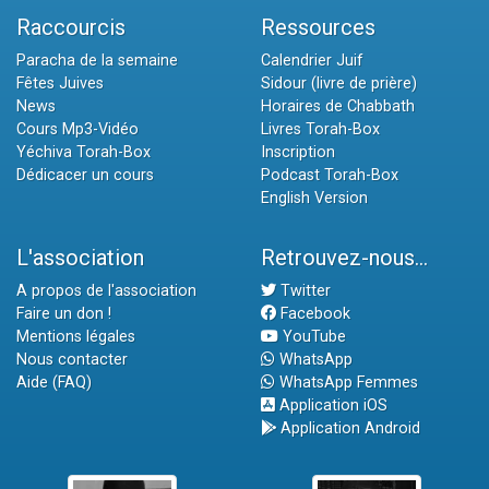
Raccourcis
Ressources
Paracha de la semaine
Calendrier Juif
Fêtes Juives
Sidour (livre de prière)
News
Horaires de Chabbath
Cours Mp3-Vidéo
Livres Torah-Box
Yéchiva Torah-Box
Inscription
Dédicacer un cours
Podcast Torah-Box
English Version
L'association
Retrouvez-nous...
A propos de l'association
Twitter
Faire un don !
Facebook
Mentions légales
YouTube
Nous contacter
WhatsApp
Aide (FAQ)
WhatsApp Femmes
Application iOS
Application Android