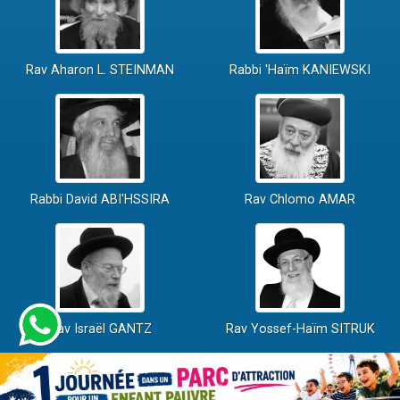
Rav Aharon L. STEINMAN
Rabbi 'Haïm KANIEWSKI
Rabbi David ABI'HSSIRA
Rav Chlomo AMAR
Rav Israël GANTZ
Rav Yossef-Haïm SITRUK