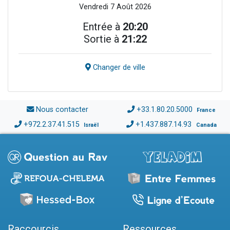
Vendredi 7 Août 2026
Entrée à
20:20
Sortie à
21:22
Changer de ville
Nous contacter
+33.1.80.20.5000
France
+972.2.37.41.515
+1.437.887.14.93
Israël
Canada
Raccourcis
Ressources