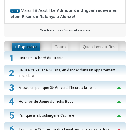
Mardi 18 Août |
Le Admour de Ungvar recevra en
J-11
plein Kikar de Natanya à Alonzo!
Voir tous les événements à venir
+ Populaires
Cours
Questions au Rav
1
Histoire - À bord du Titanic
2
URGENCE - Diane, 80 ans, en danger dans un appartement
insalubre
3
Mitsva en panique 😨 Arriver à l'heure à la Téfila
4
Horaires du Jeûne de Ticha Béav
5
Panique à la boulangerie Cachère
6
Ils ont volé 12 Sifré Torah à Levallois… mais pas la Torah