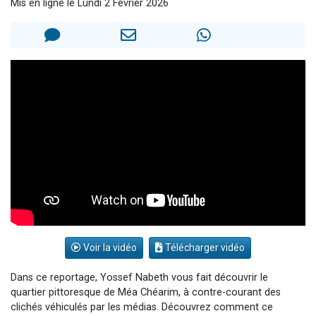
Mis en ligne le Lundi 2 Février 2026
4 personnes viennent de nous rejoindre sur WhatsApp
3 personnes viennent de nous rejoindre sur WhatsApp
3 personnes viennent de faire un don pour 5 jours de vacances aux Orphelins
Odaya vient de donner son Maasser
2 personnes viennent de faire un don pour Tsédaka : pauvres d'Israel
Voir la vidéo
Télécharger vidéo
Dans ce reportage, Yossef Nabeth vous fait découvrir le
quartier pittoresque de Méa Chéarim, à contre-courant des
clichés véhiculés par les médias. Découvrez comment ce