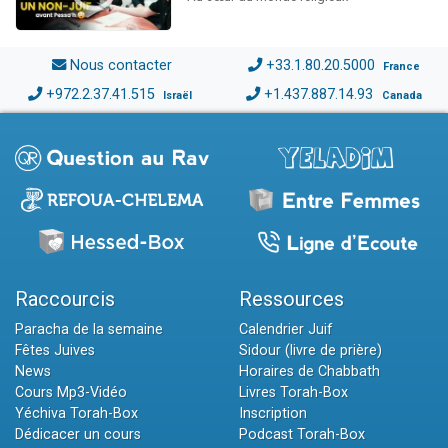
Nous contacter
+33.1.80.20.5000
France
+972.2.37.41.515
+1.437.887.14.93
Israël
Canada
Raccourcis
Ressources
Paracha de la semaine
Calendrier Juif
Fêtes Juives
Sidour (livre de prière)
News
Horaires de Chabbath
Cours Mp3-Vidéo
Livres Torah-Box
Yéchiva Torah-Box
Inscription
Dédicacer un cours
Podcast Torah-Box