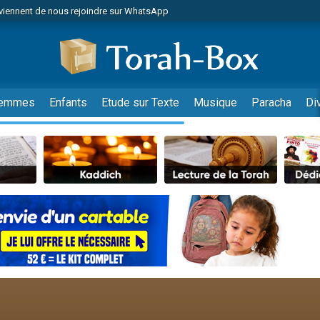
viennent de nous rejoindre sur WhatsApp
r vient de donner son Maasser
nes viennent de faire un don pour Événements Torah-Box
es viennent de faire un don pour Tsédaka : pauvres d'Israel
viennent de nous rejoindre sur WhatsApp
emmes
Enfants
Etude sur Texte
Musique
Paracha
Di
 viennent de demander une bénédiction
es viennent de faire un don pour Diane, 80 ans, dans un appartement insalub
49 places pour étudier en groupe sur Zoom
viennent de nous rejoindre sur WhatsApp
 viennent de demander une bénédiction
49 places pour étudier en groupe sur Zoom
viennent de nous rejoindre sur WhatsApp
viennent de nous rejoindre sur WhatsApp
es viennent de faire un don pour Reloger Rivka, 6 enfants, victime de violences
es viennent de faire un don pour 1 Journée de Vacances Pour les Enfants