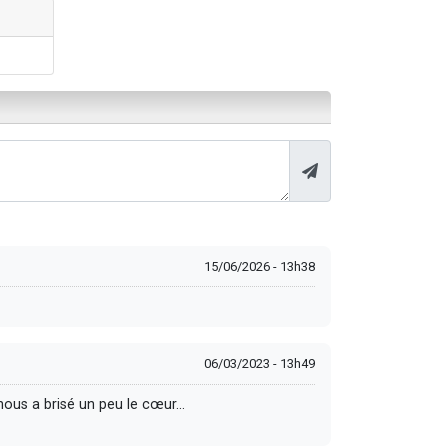
15/06/2026 - 13h38
06/03/2023 - 13h49
e année, de voir Rav Haim Kanievsky זצ"ל dans la vidéo, ça nous a brisé un peu le cœur...