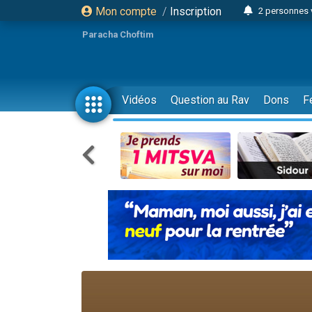
Mon compte
/
Inscription
2 personnes 
Lisbel Esthe
Paracha Choftim
3 person
2 personn
3 personnes 
Vidéos
Question au Rav
Dons
F
11 personnes
3 personn
Il reste 
2 personnes 
29 personnes
Il reste 
2 personnes 
6 personnes 
4 personn
2 personn