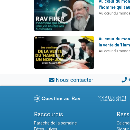
Au cœur du monde
l'homme qui sauv
Au cœur du monde 
Au cœur du mond
la vente du 'Ha
Au cœur du monde 
Nous contacter
Raccourcis
Ress
Paracha de la semaine
Calendr
Fêtes Juives
Sidour 