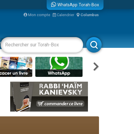
WhatsApp Torah-Box
Mon compte
Calendrier
Columbus
vertissements
Livres
Rabbanim
re
...