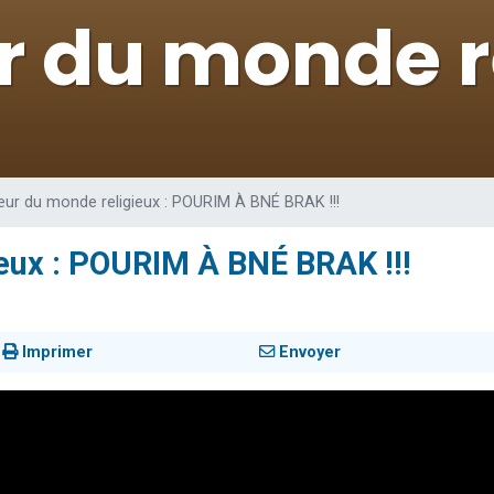
 viennent de demander une bénédiction
viennent de nous rejoindre sur WhatsApp
49 places pour étudier en groupe sur Zoom
 donner son Maasser
donner son Maasser
ur du monde religieux : POURIM À BNÉ BRAK !!!
eux : POURIM À BNÉ BRAK !!!
Imprimer
Envoyer