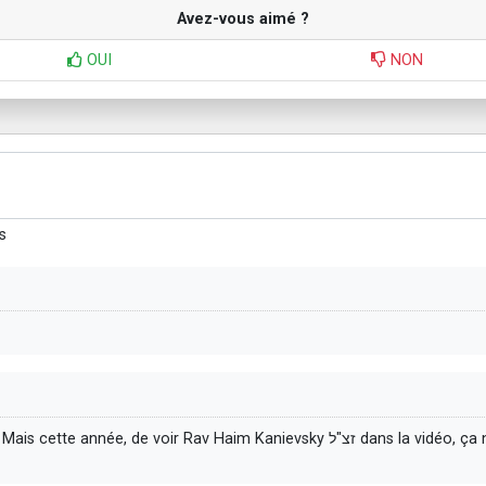
Avez-vous aimé ?
OUI
NON
s
Oui, merci Torah Box pour cette belle ambiance. Mais cett