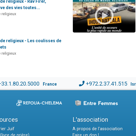
 religieux - Rav Firer,
e des vies toutes...
religieux
e religieux - Les coulisses de
mets
religieux
+33.1.80.20.5000
+972.2.37.41.515
France
Is
ources
L'association
ier Juif
A propos de l'association
(livre de prière)
Faire un don !