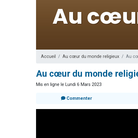
17 personnes
4 personnes 
Il reste 
Eva vient de
Eli vient de 
Accueil
Au cœur du monde religieux
Au cœ
Au cœur du monde religi
Mis en ligne le Lundi 6 Mars 2023
Commenter