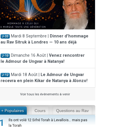
Mardi 8 Septembre |
Dinner d'hommage
J-33
au Rav Sitruk à Londres — 10 ans déjà
Dimanche 16 Août |
Venez rencontrer
J-10
le Admour de Ungvar à Natanya!
Mardi 18 Août |
Le Admour de Ungvar
J-12
recevra en plein Kikar de Natanya à Alonzo!
Voir tous les événements à venir
+ Populaires
Cours
Questions au Rav
1
Ils ont volé 12 Sifré Torah à Levallois… mais pas
la Torah