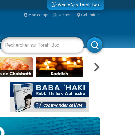
WhatsApp Torah-Box
Mon compte
Calendrier
Columbus
re
travers le temps
vertissements
Livres
Rabbanim
 leur maman
...