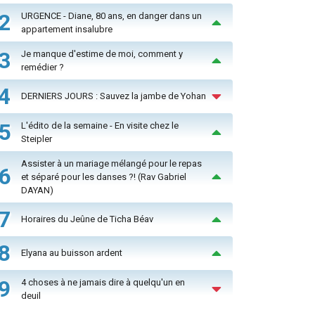
2
URGENCE - Diane, 80 ans, en danger dans un
appartement insalubre
3
Je manque d'estime de moi, comment y
remédier ?
4
DERNIERS JOURS : Sauvez la jambe de Yohan
5
L'édito de la semaine - En visite chez le
Steipler
Assister à un mariage mélangé pour le repas
6
et séparé pour les danses ?! (Rav Gabriel
DAYAN)
7
Horaires du Jeûne de Ticha Béav
8
Elyana au buisson ardent
9
4 choses à ne jamais dire à quelqu'un en
deuil