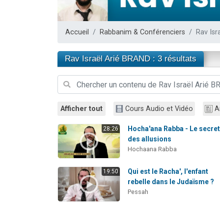
2 personnes 
Malgorzata v
Accueil
Rabbanim & Conférenciers
Rav Isr
3 personnes 
2 personnes 
Rav Israël Arié BRAND : 3 résultats
3 personnes 
Afficher tout
Cours Audio et Vidéo
A
Hocha'ana Rabba - Le secre
28:26
des allusions
Hochaana Rabba
Qui est le Racha', l'enfant
19:50
rebelle dans le Judaïsme ?
Pessah