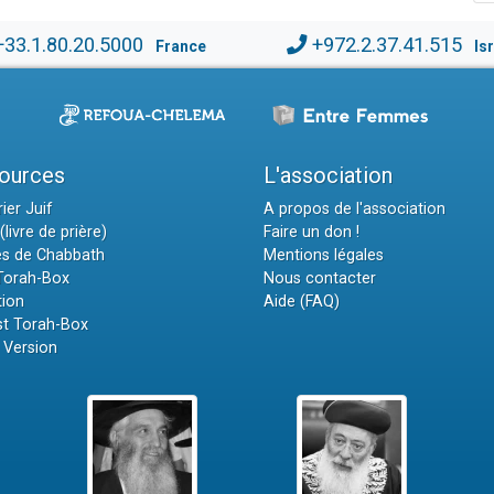
+33.1.80.20.5000
+972.2.37.41.515
France
Is
ources
L'association
ier Juif
A propos de l'association
(livre de prière)
Faire un don !
es de Chabbath
Mentions légales
 Torah-Box
Nous contacter
tion
Aide (FAQ)
t Torah-Box
 Version