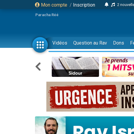
Mon compte
/
Inscription
2 nouvel
8 personn
Paracha Réé
4 personn
Nouvelle émis
61 personnes
Vidéos
Question au Rav
Dons
F
39 perso
Il reste 
Ariel vient 
Nathaniel vi
6 personn
2 personn
10 personnes
Il reste 
Dovan vient 
2 personnes 