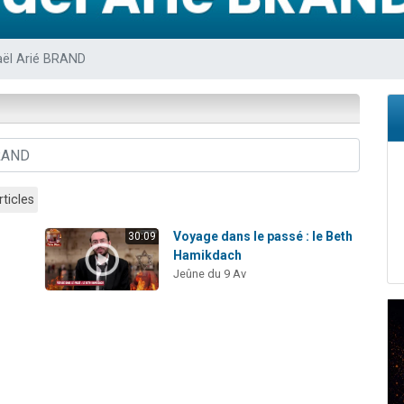
viennent de nous rejoindre sur WhatsApp
ient de donner son Maasser
aël Arié BRAND
viennent de nous rejoindre sur WhatsApp
viennent de nous rejoindre sur WhatsApp
viennent de nous rejoindre sur WhatsApp
rticles
t
Voyage dans le passé : le Beth
30:09
Hamikdach
Jeûne du 9 Av