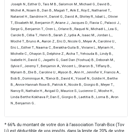
Joseph N., Esther D., Tais M B., Salomon M., Michael G., David B.,
Michel A., Noam B., Dan B., Magali T., Arik E., Roy E., Nathaniel T.,
Nataniel H., Sandrine H., Daniel G., David A., Shirley R., Isbat L., Olivier
T., Elisabeth M., Benjamin P., Ariane J., Jacques D., Flavia C., Palacci J.,
Serge G., Benjamin T., Oren L., Orlane B., Raquel N., Michaël L., Lea S.,
Carole B., Célia T., Henri B., Sarah Z., Lydia A., Isaac M., Jordan L.,
Moché T., Bruno A., Aaron Z., Eric D., Nicole G., Meyer A., Caroline U.,
Eric L., Esther T., Naama C., Berakha-Guila B., Viviane L., Myriam H.,
Michelle C., Ohayon S., Delphine Z., Aicha T., Yehouda B., Lindy B.,
Isabelle H., David C., Jagathi G., Gael Dan (Yoshua) B., Deborah M.,
Sylvie F., Jeremy T., Benjamin A., Vincent L., Sharon B., Tiffany B.,
Myriam B., Elie B., Caroline U., Alyson B., Ann H., Jennifer V., Francis A.,
Bob B., Dominique A., ?Eenoi B., David K., Yossef N., Goldie H., Berthe
B., Annie Hannah Rose B., Patrick K., Nicole B., Giorgio B., Meyer T.,
Nancy R., Nathalie H., Avigail D., Maurice S., Lucienne C., Moshe H.,
Linda Berthe Kokhava P., Dan E., Giorgio B., Laetitia B., Lorna B., Aron
N., Benjamin G..
* 66% du montant de votre don à l'association Torah-Box (Tov
Li) est déductible de vos impôts, dans la limite de 20% de votre