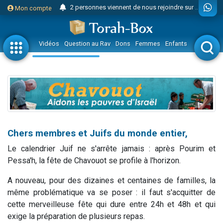
2 personnes viennent de nous rejoindre sur WhatsApp
Mon compte
Lisbel Esther vient de donner son Maasser
3 personnes viennent de faire un don pour Événements Torah-Box
Vidéos
Question au Rav
Dons
Femmes
Enfants
Etude sur 
2 personnes viennent de faire un don pour Tsédaka : pauvres d'Israel
3 personnes viennent de nous rejoindre sur WhatsApp
11 personnes viennent de demander une bénédiction
3 personnes viennent de faire un don pour Diane, 80 ans, dans un appartement insalubre
Il reste 49 places pour étudier en groupe sur Zoom
2 personnes viennent de nous rejoindre sur WhatsApp
Chers membres et Juifs du monde entier,
29 personnes viennent de demander une bénédiction
Le calendrier Juif ne s'arrête jamais : après Pourim et
Il reste 49 places pour étudier en groupe sur Zoom
Pessa'h, la fête de Chavouot se profile à l'horizon.
2 personnes viennent de nous rejoindre sur WhatsApp
A nouveau, pour des dizaines et centaines de familles, la
6 personnes viennent de nous rejoindre sur WhatsApp
même problématique va se poser : il faut s'acquitter de
4 personnes viennent de faire un don pour Reloger Rivka, 6 enfants, victime de violences...
cette merveilleuse fête qui dure entre 24h et 48h et qui
exige la préparation de plusieurs repas.
2 personnes viennent de faire un don pour 1 Journée de Vacances Pour les Enfants