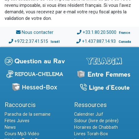
revenu imposable, si vous êtes résident français. Si vous l'avez
demandé, vous recevrez par e-mail votre reçu fiscal après la
validation de votre don.
Nous contacter
+33.1.80.20.5000
France
+972.2.37.41.515
+1.437.887.14.93
Israël
Canada
Raccourcis
Ressources
Paracha de la semaine
Calendrier Juif
Fêtes Juives
Sidour (livre de prière)
News
Horaires de Chabbath
Cours Mp3-Vidéo
Livres Torah-Box