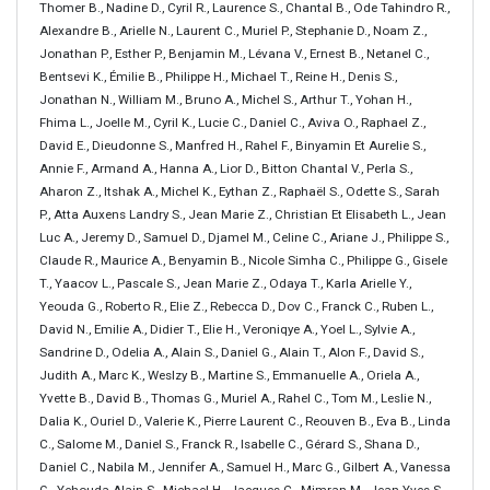
Thomer B., Nadine D., Cyril R., Laurence S., Chantal B., Ode Tahindro R.,
Alexandre B., Arielle N., Laurent C., Muriel P., Stephanie D., Noam Z.,
Jonathan P., Esther P., Benjamin M., Lévana V., Ernest B., Netanel C.,
Bentsevi K., Émilie B., Philippe H., Michael T., Reine H., Denis S.,
Jonathan N., William M., Bruno A., Michel S., Arthur T., Yohan H.,
Fhima L., Joelle M., Cyril K., Lucie C., Daniel C., Aviva O., Raphael Z.,
David E., Dieudonne S., Manfred H., Rahel F., Binyamin Et Aurelie S.,
Annie F., Armand A., Hanna A., Lior D., Bitton Chantal V., Perla S.,
Aharon Z., Itshak A., Michel K., Eythan Z., Raphaël S., Odette S., Sarah
P., Atta Auxens Landry S., Jean Marie Z., Christian Et Elisabeth L., Jean
Luc A., Jeremy D., Samuel D., Djamel M., Celine C., Ariane J., Philippe S.,
Claude R., Maurice A., Benyamin B., Nicole Simha C., Philippe G., Gisele
T., Yaacov L., Pascale S., Jean Marie Z., Odaya T., Karla Arielle Y.,
Yeouda G., Roberto R., Elie Z., Rebecca D., Dov C., Franck C., Ruben L.,
David N., Emilie A., Didier T., Elie H., Veroniqye A., Yoel L., Sylvie A.,
Sandrine D., Odelia A., Alain S., Daniel G., Alain T., Alon F., David S.,
Judith A., Marc K., Weslzy B., Martine S., Emmanuelle A., Oriela A.,
Yvette B., David B., Thomas G., Muriel A., Rahel C., Tom M., Leslie N.,
Dalia K., Ouriel D., Valerie K., Pierre Laurent C., Reouven B., Eva B., Linda
C., Salome M., Daniel S., Franck R., Isabelle C., Gérard S., Shana D.,
Daniel C., Nabila M., Jennifer A., Samuel H., Marc G., Gilbert A., Vanessa