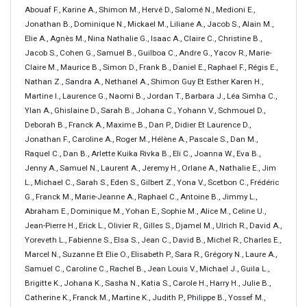
Abouaf F., Karine A., Shimon M., Hervé D., Salomé N., Medioni E.,
Jonathan B., Dominique N., Mickael M., Liliane A., Jacob S., Alain M.,
Elie A., Agnès M., Nina Nathalie G., Isaac A., Claire C., Christine B.,
Jacob S., Cohen G., Samuel B., Guilboa C., Andre G., Yacov R., Marie-
Claire M., Maurice B., Simon D., Frank B., Daniel E., Raphael F., Régis E.,
Nathan Z., Sandra A., Nethanel A., Shimon Guy Et Esther Karen H.,
Martine I., Laurence G., Naomi B., Jordan T., Barbara J., Léa Simha C.,
Ylan A., Ghislaine D., Sarah B., Johana C., Yohann V., Schmouel D.,
Deborah B., Franck A., Maxime B., Dan P., Didier Et Laurence D.,
Jonathan F., Caroline A., Roger M., Hélène A., Pascale S., Dan M.,
Raquel C., Dan B., Arlette Kuika Rivka B., Eli C., Joanna W., Eva B.,
Jenny A., Samuel N., Laurent A., Jeremy H., Orlane A., Nathalie E., Jim
L., Michael C., Sarah S., Eden S., Gilbert Z., Yona V., Scetbon C., Frédéric
G., Franck M., Marie-Jeanne A., Raphael C., Antoine B., Jimmy L.,
Abraham E., Dominique M., Yohan E., Sophie M., Alice M., Celine U.,
Jean-Pierre H., Erick L., Olivier R., Gilles S., Djamel M., Ulrich R., David A.,
Yoreveth L., Fabienne S., Elsa S., Jean C., David B., Michel R., Charles E.,
Marcel N., Suzanne Et Elie O., Elisabeth P., Sara R., Grégory N., Laure A.,
Samuel C., Caroline C., Rachel B., Jean Louis V., Michael J., Guila L.,
Brigitte K., Johana K., Sasha N., Katia S., Carole H., Harry H., Julie B.,
Catherine K., Franck M., Martine K., Judith P., Philippe B., Yossef M.,