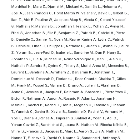
G., Yehouda Alain S., Michael H., Jacques C., Mimran M., Jean-Yves S.,
Mordéhaï N., Marc Z., Djamel M., Mickael A., Danièle L., Nehama A.,
Joël A., Jean Francois C., Horst Martin W., Valérie V., David L., Gilbert B.,
Ilan Z., Abir E., Pauline W., Jacques-Akop B., Alexia C., Gerard Youssef
G., Nathalie P., Maryline B., Jonathan I., Franck E., Yohan Z., Avner N.,
Ethel S., Jonathan B., Elie E., Benjamin Z., Patrick B., Gabriel A., Pietro
B., Danielle O., Garnier N., Noah M., Rachel Karine A., Lydia C., Patrick
B., Denis M., Linda J., Philippe C., Nathalie C., Judith C., Avihaï B., Laure
Z., Yoram B., Jean-Paul D., Isabelle L., Sandrine M., Dan P., Harry S.,
Jonathan F., Elie A., Michael M., Reine Véronique G., Dan E., Alain K.,
Nathalie P., Sandra E., Cyrine G., Thierry S., Muriel Anna M., Mercedes B.,
Laurent L., Sandrine A., Avraham Z., Benjamin K., Jonathan T.,
Dominique M., Deborah D., Floriane J., Rose-Chantal Chabba T., Gilles
M., Frank M., Yossef S., Myriam B., Bruno A., Julien H., Abraham B.,
Anne C., Jessica A., Jacques P., Ra'hman A., Braeden L., Pierre-Yves G.,
Bitton F., Nathann A., Aaron A., Rosario P., Atlan L., Jonathan H.,
Msihid E., Rachel B., Rachel T., Dan K., Meghan U., Famille S., Elhanan
T., Yannick C., Xavier B., Xavier B., Sandrine D., Rachel V., Armand M.,
Yoel E., Diana R., Renée A., Tsiporah S., Gabriel A., Yoan T., Adi O.,
Yohan Gavriel Z., Barchichat S., Louna B., Nathan M., Elischa Kéhila E.,
Shirel B., Francis U., Jacques D., Marc L., Aaron G., Elie A., Nathan M.,
Hanna T., Elicheva C., David O., Naama C., Sandrine H., Anthony S.,