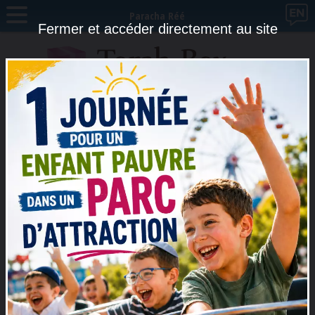
Paracha Réé
Fermer et accéder directement au site
Jeudi 13 Août 2026 à 20h45 à Rehavia, Jérusalem (Israël)
Roch Hodech Elloul avec Rabbi Meir Elkouby à Jérusalem