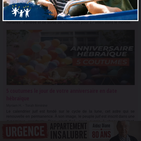
Heure d'allumage et fin de Chabbat (paracha Réé)
L'équipe TORAH-BOX -
Paracha
Cette semaine, Parachat Réé (vendredi 7 août 2026 au soir) ! Voici les
horaires* d'entrée et de sortie de Chabbath pour 17 villes dans le monde.
5 coutumes le jour de votre anniversaire en date
hébraïque
Myriam H. -
Torah féminine
Le calendrier juif est fondé sur le cycle de la lune, cet astre qui se
renouvelle en permanence. À son image, le peuple juif est inscrit dans une
dynamique constante. Rien n’est figé, nous avons à chaque instant,
chacun...