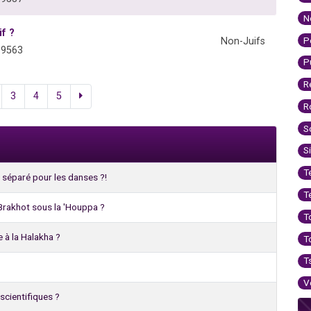
N
if ?
P
Non-Juifs
09563
P
R
3
4
5
R
S
S
T
 séparé pour les danses ?!
T
' Brakhot sous la 'Houppa ?
T
 à la Halakha ?
T
T
V
scientifiques ?