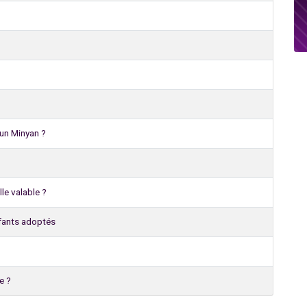
 un Minyan ?
lle valable ?
nfants adoptés
e ?