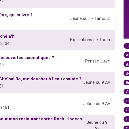
67
ûne, qui suivre ?
Jeûne du 17 Tamouz
chéla'h
Explications de Torah
03134
'
A
découvertes scientifiques ?
Pensée Juive
B
90
B
hé'hal Bo, me doucher à l'eau chaude ?
Jeûne du 9 Av
B
31
C
C
Jeûne du 9 Av
09461
C
 pour mon restaurant après Roch 'Hodech
C
Jeûne du 9
C
Av