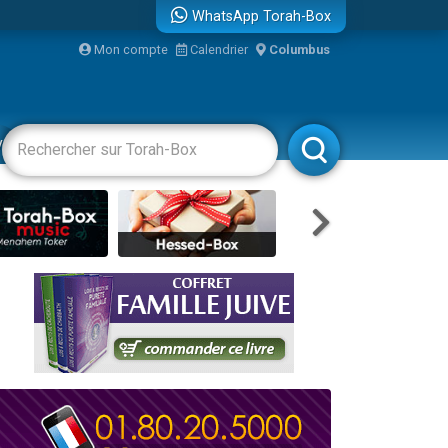
WhatsApp Torah-Box
...
Mon compte
Calendrier
Columbus
vertissements
Livres
Rabbanim
bre