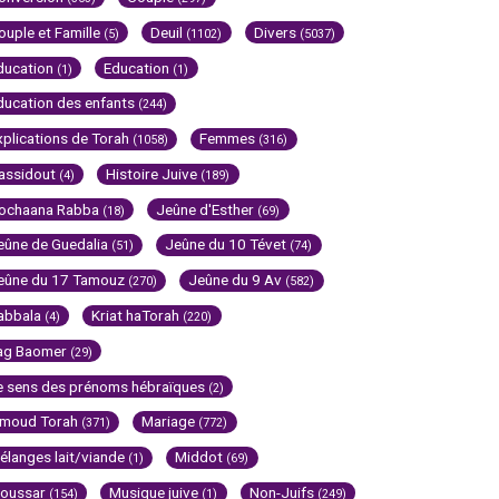
ouple et Famille
Deuil
Divers
(5)
(1102)
(5037)
ducation
Education
(1)
(1)
ducation des enfants
(244)
xplications de Torah
Femmes
(1058)
(316)
assidout
Histoire Juive
(4)
(189)
ochaana Rabba
Jeûne d'Esther
(18)
(69)
eûne de Guedalia
Jeûne du 10 Tévet
(51)
(74)
eûne du 17 Tamouz
Jeûne du 9 Av
(270)
(582)
abbala
Kriat haTorah
(4)
(220)
ag Baomer
(29)
e sens des prénoms hébraïques
(2)
imoud Torah
Mariage
(371)
(772)
élanges lait/viande
Middot
(1)
(69)
oussar
Musique juive
Non-Juifs
(154)
(1)
(249)