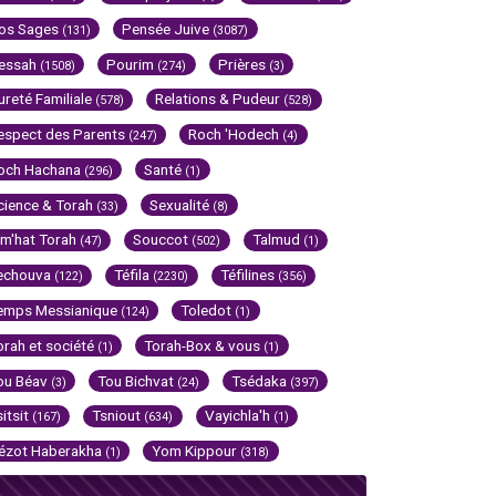
os Sages
Pensée Juive
(131)
(3087)
essah
Pourim
Prières
(1508)
(274)
(3)
ureté Familiale
Relations & Pudeur
(578)
(528)
espect des Parents
Roch 'Hodech
(247)
(4)
och Hachana
Santé
(296)
(1)
cience & Torah
Sexualité
(33)
(8)
im'hat Torah
Souccot
Talmud
(47)
(502)
(1)
echouva
Téfila
Téfilines
(122)
(2230)
(356)
emps Messianique
Toledot
(124)
(1)
orah et société
Torah-Box & vous
(1)
(1)
ou Béav
Tou Bichvat
Tsédaka
(3)
(24)
(397)
sitsit
Tsniout
Vayichla'h
(167)
(634)
(1)
ézot Haberakha
Yom Kippour
(1)
(318)