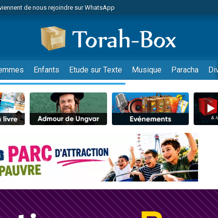
viennent de nous rejoindre sur WhatsApp
es viennent de faire un don pour Reloger Rivka, 6 enfants, victime de violences
es viennent de faire un don pour 1 Journée de Vacances Pour les Enfants
 viennent de demander une bénédiction
viennent de nous rejoindre sur WhatsApp
emmes
Enfants
Etude sur Texte
Musique
Paracha
Di
49 places pour étudier en groupe sur Zoom
nes viennent de faire un don pour Diane, 80 ans, dans un appartement insalu
 donner son Maasser
viennent de nous rejoindre sur WhatsApp
viennent de nous rejoindre sur WhatsApp
es viennent de faire un don pour 5 jours de vacances aux Orphelins
de donner son Maasser
 viennent de demander une bénédiction
viennent de nous rejoindre sur WhatsApp
nnes viennent de faire un don pour Sauvez la jambe de Yohan