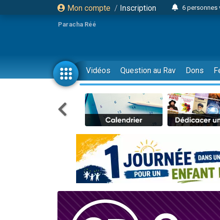
Mon compte
/
Inscription
6 personnes 
4 personn
Paracha Réé
2 personn
17 personnes
4 personnes 
Vidéos
Question au Rav
Dons
F
Il reste 
23 person
Eva vient de
4 personnes 
3 personnes 
3 personn
Odaya vient 
13 personnes
2 personnes 
30 perso