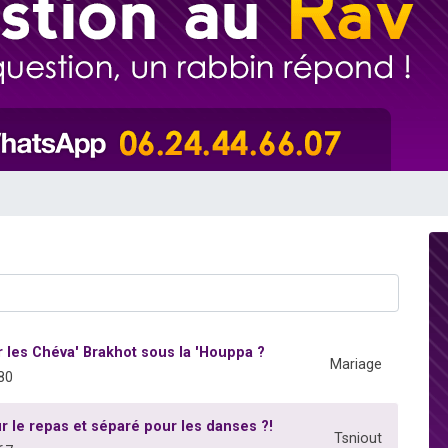
49 places pour étudier en groupe sur Zoom
lles musiques dans Torah-Box Music
viennent de nous rejoindre sur WhatsApp
viennent de nous rejoindre sur WhatsApp
viennent de nous rejoindre sur WhatsApp
er les Chéva' Brakhot sous la 'Houppa ?
Mariage
80
 le repas et séparé pour les danses ?!
Tsniout