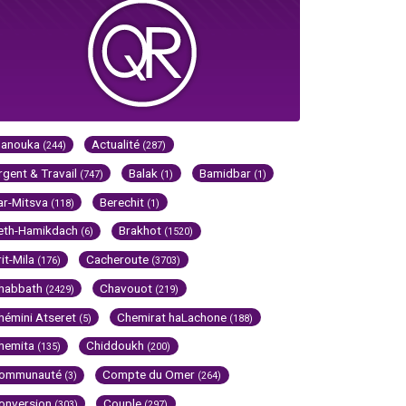
Hanouka
Actualité
(244)
(287)
rgent & Travail
Balak
Bamidbar
(747)
(1)
(1)
ar-Mitsva
Berechit
(118)
(1)
eth-Hamikdach
Brakhot
(6)
(1520)
rit-Mila
Cacheroute
(176)
(3703)
habbath
Chavouot
(2429)
(219)
hémini Atseret
Chemirat haLachone
(5)
(188)
hemita
Chiddoukh
(135)
(200)
ommunauté
Compte du Omer
(3)
(264)
onversion
Couple
(303)
(297)