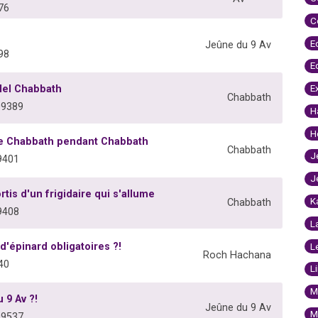
76
C
E
Jeûne du 9 Av
98
E
E
lel Chabbath
Chabbath
09389
H
H
 de Chabbath pendant Chabbath
Chabbath
J
9401
J
tis d'un frigidaire qui s'allume
K
Chabbath
9408
L
'épinard obligatoires ?!
L
Roch Hachana
40
L
M
 9 Av ?!
Jeûne du 9 Av
M
09537