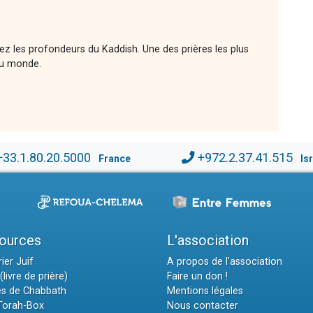
rez les profondeurs du Kaddish. Une des prières les plus
 au monde.
+33.1.80.20.5000
+972.2.37.41.515
France
Is
ources
L'association
ier Juif
A propos de l'association
(livre de prière)
Faire un don !
es de Chabbath
Mentions légales
 Torah-Box
Nous contacter