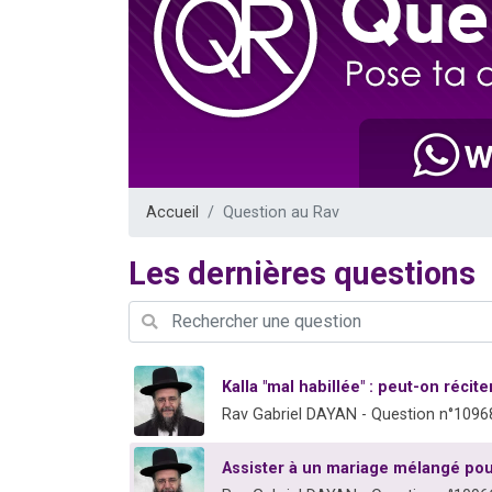
Il reste 
12 nouve
3 personnes 
2 personnes 
2 personnes 
Accueil
Question au Rav
Les dernières questions
Kalla "mal habillée" : peut-on récit
Rav Gabriel DAYAN - Question n°1096
Assister à un mariage mélangé pour