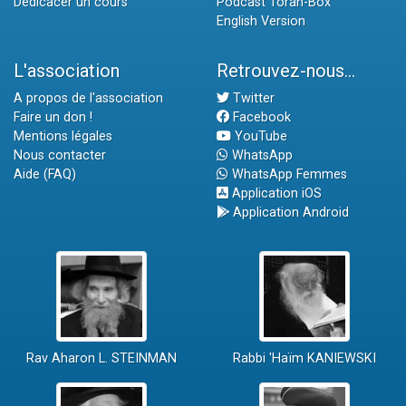
Dédicacer un cours
Podcast Torah-Box
English Version
L'association
Retrouvez-nous...
A propos de l'association
Twitter
Faire un don !
Facebook
Mentions légales
YouTube
Nous contacter
WhatsApp
Aide (FAQ)
WhatsApp Femmes
Application iOS
Application Android
Rav Aharon L. STEINMAN
Rabbi 'Haïm KANIEWSKI