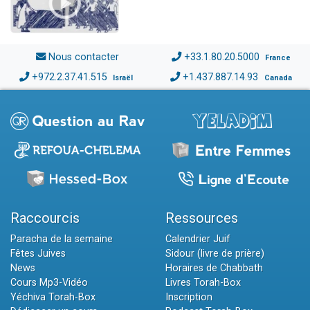
Nous contacter
+33.1.80.20.5000
France
+972.2.37.41.515
+1.437.887.14.93
Israël
Canada
Raccourcis
Ressources
Paracha de la semaine
Calendrier Juif
Fêtes Juives
Sidour (livre de prière)
News
Horaires de Chabbath
Cours Mp3-Vidéo
Livres Torah-Box
Yéchiva Torah-Box
Inscription