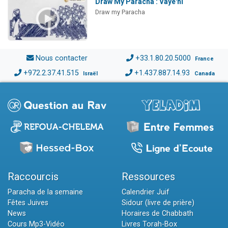
Draw My Paracha : Vayé'hi
Draw my Paracha
Nous contacter
+33.1.80.20.5000
France
+972.2.37.41.515
+1.437.887.14.93
Israël
Canada
Raccourcis
Ressources
Paracha de la semaine
Calendrier Juif
Fêtes Juives
Sidour (livre de prière)
News
Horaires de Chabbath
Cours Mp3-Vidéo
Livres Torah-Box