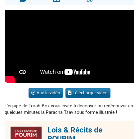
4 personnes viennent de nous rejoindre sur WhatsApp
3 personnes viennent de nous rejoindre sur WhatsApp
3 personnes viennent de faire un don pour 5 jours de vacances aux Orphelins
Odaya vient de donner son Maasser
2 personnes viennent de faire un don pour Tsédaka : pauvres d'Israel
Voir la vidéo
Télécharger vidéo
L'équipe de Torah-Box vous invite à découvrir ou redécouvrir en
quelques minutes la Paracha Tsav sous forme illustrée !
Lois & Récits de
POURIM