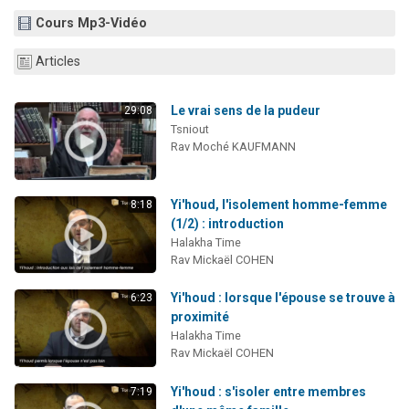
13 personnes viennent de demander une bénédiction
Cours Mp3-Vidéo
30 personnes viennent de faire un don pour Sauvez la jambe de Yohan
Articles
Il reste 49 places pour étudier en groupe sur Zoom
12 nouvelles musiques dans Torah-Box Music
Le vrai sens de la pudeur
29:08
29 personnes viennent de demander une bénédiction
Tsniout
Rav Moché KAUFMANN
Yi'houd, l'isolement homme-femme
8:18
(1/2) : introduction
Halakha Time
Rav Mickaël COHEN
Yi'houd : lorsque l'épouse se trouve à
6:23
proximité
Halakha Time
Rav Mickaël COHEN
Yi'houd : s'isoler entre membres
7:19