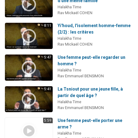
d'une même famille
Halakha Time
Rav Mickaël COHEN
Yi'houd, l'isolement homme-femme
8:11
(2/2) : les critères
Halakha Time
Rav Mickaël COHEN
Une femme peut-elle regarder un
5:47
homme ?
Halakha Time
Rav Emmanuel BENSIMON
La Tsniout pour une jeune fille, à
5:41
partir de quel âge ?
Halakha Time
Rav Emmanuel BENSIMON
Une femme peut-elle porter une
5:59
arme ?
Halakha Time