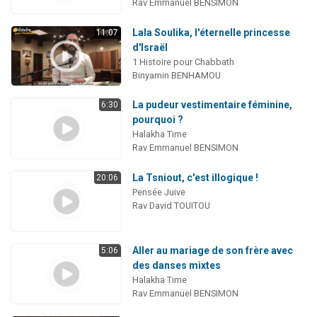
Rav Emmanuel BENSIMON
Lala Soulika, l'éternelle princesse
11:07
d'Israël
1 Histoire pour Chabbath
Binyamin BENHAMOU
La pudeur vestimentaire féminine,
6:30
pourquoi ?
Halakha Time
Rav Emmanuel BENSIMON
La Tsniout, c'est illogique !
20:06
Pensée Juive
Rav David TOUITOU
Aller au mariage de son frère avec
5:06
des danses mixtes
Halakha Time
Rav Emmanuel BENSIMON