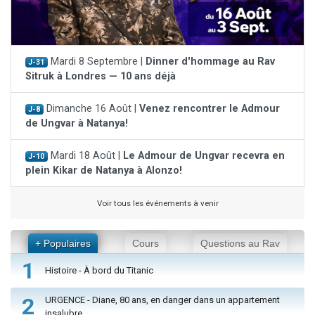
Mardi 8 Septembre |
Dinner d'hommage au Rav
J-31
Sitruk à Londres — 10 ans déjà
Dimanche 16 Août |
Venez rencontrer le Admour
J-8
de Ungvar à Natanya!
Mardi 18 Août |
Le Admour de Ungvar recevra en
J-10
plein Kikar de Natanya à Alonzo!
Voir tous les événements à venir
+ Populaires
Cours
Questions au Rav
1
Histoire - À bord du Titanic
2
URGENCE - Diane, 80 ans, en danger dans un appartement
insalubre