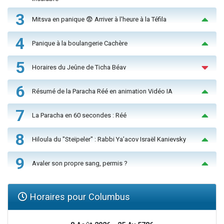
3
Mitsva en panique 😨 Arriver à l'heure à la Téfila
4
Panique à la boulangerie Cachère
5
Horaires du Jeûne de Ticha Béav
6
Résumé de la Paracha Réé en animation Vidéo IA
7
La Paracha en 60 secondes : Réé
8
Hiloula du "Steïpeler" : Rabbi Ya’acov Israël Kanievsky
9
Avaler son propre sang, permis ?
Horaires pour Columbus