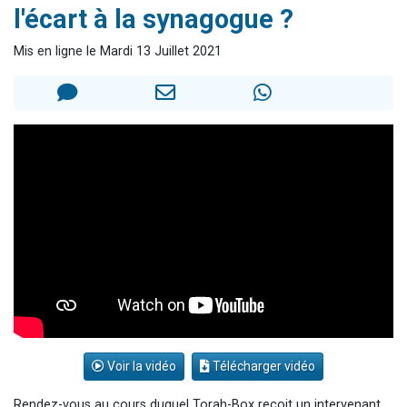
l'écart à la synagogue ?
61 personnes viennent de demander une bénédiction
Il reste 49 places pour étudier en groupe sur Zoom
Mis en ligne le Mardi 13 Juillet 2021
Ariel vient de donner son Maasser
Nathaniel vient de donner son Maasser
4 personnes viennent de nous rejoindre sur WhatsApp
Voir la vidéo
Télécharger vidéo
Rendez-vous au cours duquel Torah-Box reçoit un intervenant