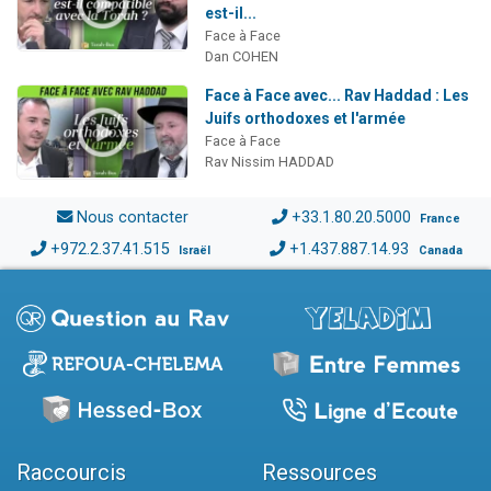
est-il...
Face à Face
Dan COHEN
Face à Face avec... Rav Haddad : Les
Juifs orthodoxes et l'armée
Face à Face
Rav Nissim HADDAD
Nous contacter
+33.1.80.20.5000
France
+972.2.37.41.515
+1.437.887.14.93
Israël
Canada
Raccourcis
Ressources