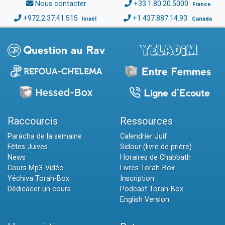
Nous contacter
+33.1.80.20.5000
France
+972.2.37.41.515
+1.437.887.14.93
Israël
Canada
Raccourcis
Ressources
Paracha de la semaine
Calendrier Juif
Fêtes Juives
Sidour (livre de prière)
News
Horaires de Chabbath
Cours Mp3-Vidéo
Livres Torah-Box
Yéchiva Torah-Box
Inscription
Dédicacer un cours
Podcast Torah-Box
English Version