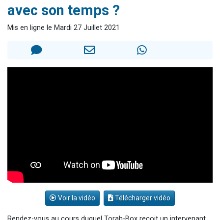
avec son temps ?
Il reste 49 places pour étudier en groupe sur Zoom
12 nouvelles musiques dans Torah-Box Music
Mis en ligne le Mardi 27 Juillet 2021
3 personnes viennent de nous rejoindre sur WhatsApp
2 personnes viennent de nous rejoindre sur WhatsApp
2 personnes viennent de nous rejoindre sur WhatsApp
Voir la vidéo
Télécharger vidéo
Rendez-vous au cours duquel Torah-Box reçoit un intervenant