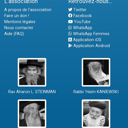
L'association
Retrouvez-nous...
A propos de l'association
Twitter
Faire un don !
Facebook
Mentions légales
YouTube
Nous contacter
WhatsApp
Aide (FAQ)
WhatsApp Femmes
Application iOS
Application Android
Rav Aharon L. STEINMAN
Rabbi 'Haïm KANIEWSKI