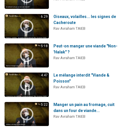
Nouvelle émission radio : Visions de grandeur n°104 : Le Chabbath et le Birkat Hamazone à travers le temps
61 personnes viennent de demander une bénédiction
Oiseaux, volailles... les signes de
6:29
Ariel vient de donner son Maasser
Cacheroute
Rav Avraham TAIEB
Il reste 49 places pour étudier en groupe sur Zoom
Eva vient de donner son Maasser
Peut-on manger une viande "Non-
5:18
'Halak" ?
Rav Avraham TAIEB
Le mélange interdit "Viande &
4:47
Poisson"
Rav Avraham TAIEB
Manger un pain au fromage, cuit
5:22
dans un four de viande...
Rav Avraham TAIEB