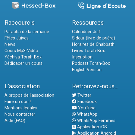
Raccourcis
Ressources
Paracha de la semaine
Calendrier Juif
Fêtes Juives
Sidour (livre de prière)
News
Horaires de Chabbath
Cours Mp3-Vidéo
Livres Torah-Box
Yéchiva Torah-Box
Inscription
Dédicacer un cours
Podcast Torah-Box
English Version
L'association
Retrouvez-nous...
A propos de l'association
Twitter
Faire un don !
Facebook
Mentions légales
YouTube
Nous contacter
WhatsApp
Aide (FAQ)
WhatsApp Femmes
Application iOS
Application Android