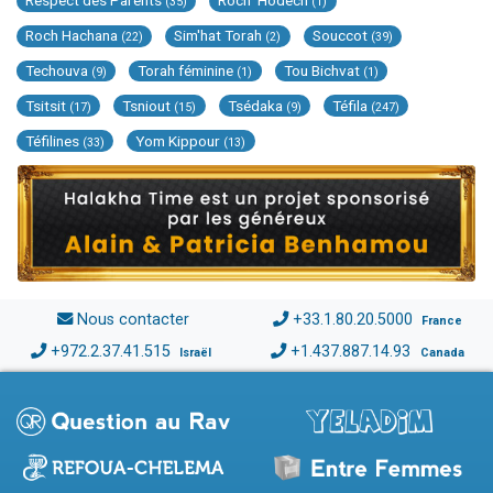
Respect des Parents
Roch 'Hodech
(35)
(1)
Roch Hachana
Sim'hat Torah
Souccot
(22)
(2)
(39)
Techouva
Torah féminine
Tou Bichvat
(9)
(1)
(1)
Tsitsit
Tsniout
Tsédaka
Téfila
(17)
(15)
(9)
(247)
Téfilines
Yom Kippour
(33)
(13)
Nous contacter
+33.1.80.20.5000
France
+972.2.37.41.515
+1.437.887.14.93
Israël
Canada