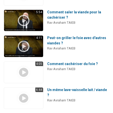
Comment saler la viande pour la
5:54
cachériser ?
Rav Avraham TAIEB
Peut-on griller le foie avec d'autres
4:11
viandes ?
Rav Avraham TAIEB
Comment cachériser du foie ?
4:05
Rav Avraham TAIEB
Un même lave-vaisselle lait / viande
6:44
?
Rav Avraham TAIEB