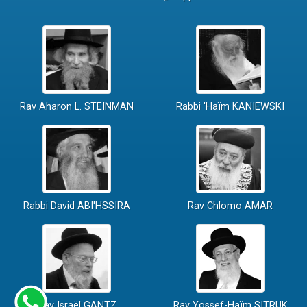
Rav Aharon L. STEINMAN
Rabbi 'Haïm KANIEWSKI
Rabbi David ABI'HSSIRA
Rav Chlomo AMAR
Rav Israël GANTZ
Rav Yossef-Haïm SITRUK