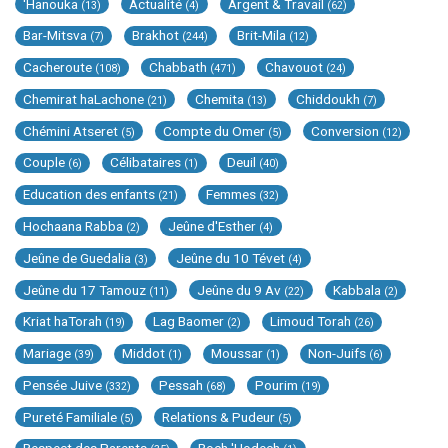
'Hanouka
Actualité
Argent & Travail
(13)
(4)
(62)
Bar-Mitsva
Brakhot
Brit-Mila
(7)
(244)
(12)
Cacheroute
Chabbath
Chavouot
(108)
(471)
(24)
Chemirat haLachone
Chemita
Chiddoukh
(21)
(13)
(7)
Chémini Atseret
Compte du Omer
Conversion
(5)
(5)
(12)
Couple
Célibataires
Deuil
(6)
(1)
(40)
Education des enfants
Femmes
(21)
(32)
Hochaana Rabba
Jeûne d'Esther
(2)
(4)
Jeûne de Guedalia
Jeûne du 10 Tévet
(3)
(4)
Jeûne du 17 Tamouz
Jeûne du 9 Av
Kabbala
(11)
(22)
(2)
Kriat haTorah
Lag Baomer
Limoud Torah
(19)
(2)
(26)
Mariage
Middot
Moussar
Non-Juifs
(39)
(1)
(1)
(6)
Pensée Juive
Pessah
Pourim
(332)
(68)
(19)
Pureté Familiale
Relations & Pudeur
(5)
(5)