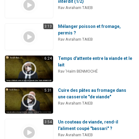
interdit (1/2)
Rav Avraham TAIEB
Mélanger poisson et fromage,
3:13
permis ?
Rav Avraham TAIEB
Temps d'attente entre la viande et le
6:24
lait
Rav 'Haïm BENMOCHÉ
Cuire des pâtes au fromage dans
5:31
une casserole "de viande"
Rav Avraham TAIEB
Un couteau de viande, rend-il
3:54
l'aliment coupé "bassari" ?
Rav Avraham TAIEB