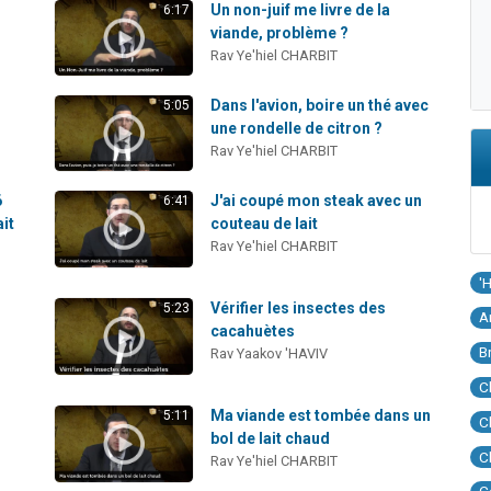
Un non-juif me livre de la
6:17
viande, problème ?
Rav Ye'hiel CHARBIT
Dans l'avion, boire un thé avec
5:05
une rondelle de citron ?
Rav Ye'hiel CHARBIT
6
J'ai coupé mon steak avec un
6:41
ait
couteau de lait
Rav Ye'hiel CHARBIT
'
Vérifier les insectes des
5:23
A
cacahuètes
B
Rav Yaakov 'HAVIV
C
Ma viande est tombée dans un
5:11
C
bol de lait chaud
C
Rav Ye'hiel CHARBIT