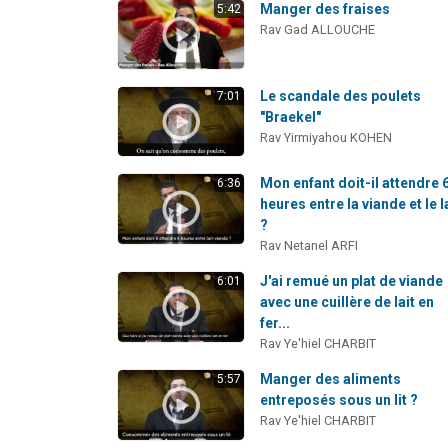
Manger des fraises
5:42
Rav Gad ALLOUCHE
Le scandale des poulets
7:01
"Braekel"
Rav Yirmiyahou KOHEN
Mon enfant doit-il attendre 
6:36
heures entre la viande et le l
?
Rav Netanel ARFI
J'ai remué un plat de viande
6:01
avec une cuillère de lait en
fer...
Rav Ye'hiel CHARBIT
Manger des aliments
5:57
entreposés sous un lit ?
Rav Ye'hiel CHARBIT