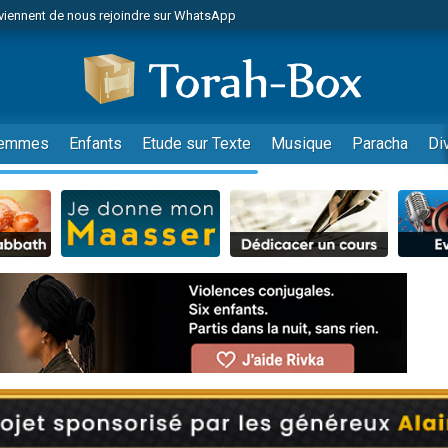
viennent de nous rejoindre sur WhatsApp
es viennent de faire un don pour Reloger Rivka, 6 enfants, victime de violences
es viennent de faire un don pour 1 Journée de Vacances Pour les Enfants
 viennent de demander une bénédiction
viennent de nous rejoindre sur WhatsApp
emmes
Enfants
Etude sur Texte
Musique
Paracha
Di
49 places pour étudier en groupe sur Zoom
nes viennent de faire un don pour Diane, 80 ans, dans un appartement insalu
 donner son Maasser
viennent de nous rejoindre sur WhatsApp
viennent de nous rejoindre sur WhatsApp
es viennent de faire un don pour 5 jours de vacances aux Orphelins
de donner son Maasser
 viennent de demander une bénédiction
viennent de nous rejoindre sur WhatsApp
nnes viennent de faire un don pour Sauvez la jambe de Yohan