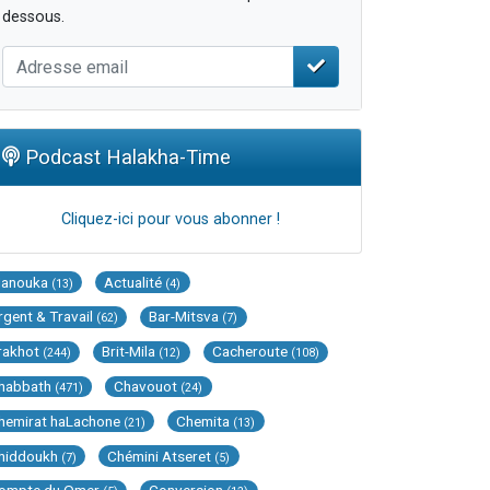
dessous.
Podcast Halakha-Time
Cliquez-ici pour vous abonner !
Hanouka
Actualité
(13)
(4)
rgent & Travail
Bar-Mitsva
(62)
(7)
rakhot
Brit-Mila
Cacheroute
(244)
(12)
(108)
habbath
Chavouot
(471)
(24)
hemirat haLachone
Chemita
(21)
(13)
hiddoukh
Chémini Atseret
(7)
(5)