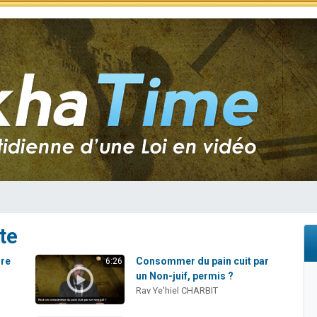
49 places pour étudier en groupe sur Zoom
lles musiques dans Torah-Box Music
viennent de nous rejoindre sur WhatsApp
viennent de nous rejoindre sur WhatsApp
viennent de nous rejoindre sur WhatsApp
te
ire
Consommer du pain cuit par
6:26
un Non-juif, permis ?
Rav Ye'hiel CHARBIT