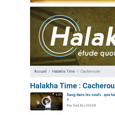
Il reste 
12 nouve
3 personnes 
2 personnes 
2 personnes 
Accueil
Halakha Time
Cacheroute
Halakha Time : Cacherou
Sang dans les oeufs : que fa
6:05
?
Rav Gad ALLOUCHE