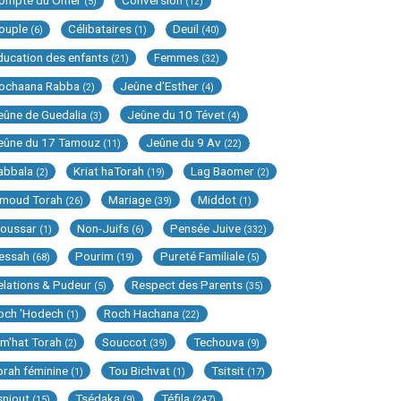
ompte du Omer
Conversion
(5)
(12)
ouple
Célibataires
Deuil
(6)
(1)
(40)
ducation des enfants
Femmes
(21)
(32)
ochaana Rabba
Jeûne d'Esther
(2)
(4)
eûne de Guedalia
Jeûne du 10 Tévet
(3)
(4)
eûne du 17 Tamouz
Jeûne du 9 Av
(11)
(22)
abbala
Kriat haTorah
Lag Baomer
(2)
(19)
(2)
imoud Torah
Mariage
Middot
(26)
(39)
(1)
oussar
Non-Juifs
Pensée Juive
(1)
(6)
(332)
essah
Pourim
Pureté Familiale
(68)
(19)
(5)
elations & Pudeur
Respect des Parents
(5)
(35)
och 'Hodech
Roch Hachana
(1)
(22)
im'hat Torah
Souccot
Techouva
(2)
(39)
(9)
orah féminine
Tou Bichvat
Tsitsit
(1)
(1)
(17)
sniout
Tsédaka
Téfila
(15)
(9)
(247)