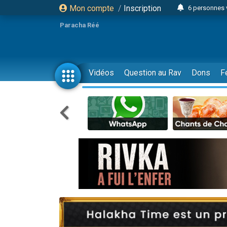
Mon compte
/
Inscription
6 personnes 
4 personn
Paracha Réé
2 personn
17 personnes
4 personnes 
Vidéos
Question au Rav
Dons
F
Il reste 
23 person
Eva vient de
4 personnes 
3 personnes 
3 personn
Odaya vient 
13 personnes
2 personnes 
30 perso