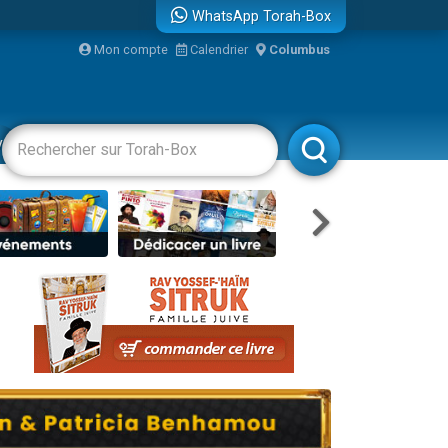
WhatsApp Torah-Box
...
Mon compte
Calendrier
Columbus
vertissements
Livres
Rabbanim
bre