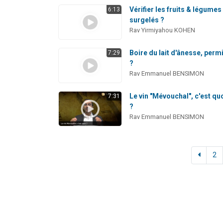
Vérifier les fruits & légumes
6:13
surgelés ?
Rav Yirmiyahou KOHEN
Boire du lait d'ânesse, perm
7:29
?
Rav Emmanuel BENSIMON
Le vin "Mévouchal", c'est qu
7:31
?
Rav Emmanuel BENSIMON
2