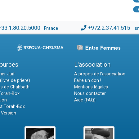
T
+33.1.80.20.5000
+972.2.37.41.515
France
Is
ources
L'association
ier Juif
A propos de l'association
(livre de prière)
Faire un don !
es de Chabbath
Mentions légales
 Torah-Box
Nous contacter
tion
Aide (FAQ)
t Torah-Box
 Version