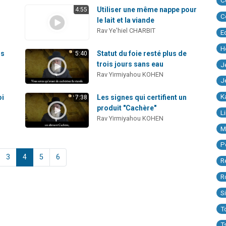
C
Utiliser une même nappe pour
4:55
C
le lait et la viande
Rav Ye'hiel CHARBIT
E
H
is
Statut du foie resté plus de
5:40
trois jours sans eau
J
Rav Yirmiyahou KOHEN
J
K
oi
Les signes qui certifient un
7:38
produit "Cachère"
L
Rav Yirmiyahou KOHEN
M
P
3
4
5
6
R
R
S
T
T