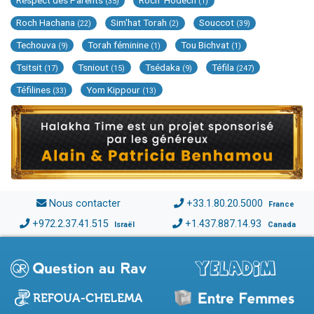
Respect des Parents
Roch 'Hodech
(35)
(1)
Roch Hachana
Sim'hat Torah
Souccot
(22)
(2)
(39)
Techouva
Torah féminine
Tou Bichvat
(9)
(1)
(1)
Tsitsit
Tsniout
Tsédaka
Téfila
(17)
(15)
(9)
(247)
Téfilines
Yom Kippour
(33)
(13)
Nous contacter
+33.1.80.20.5000
France
+972.2.37.41.515
+1.437.887.14.93
Israël
Canada