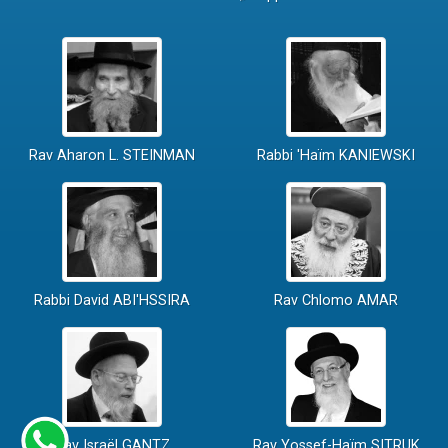
Rav Aharon L. STEINMAN
Rabbi 'Haïm KANIEWSKI
Rabbi David ABI'HSSIRA
Rav Chlomo AMAR
Rav Israël GANTZ
Rav Yossef-Haïm SITRUK