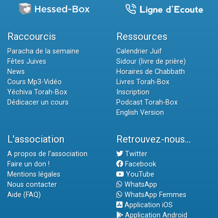
Raccourcis
Ressources
Paracha de la semaine
Calendrier Juif
Fêtes Juives
Sidour (livre de prière)
News
Horaires de Chabbath
Cours Mp3-Vidéo
Livres Torah-Box
Yéchiva Torah-Box
Inscription
Dédicacer un cours
Podcast Torah-Box
English Version
L'association
Retrouvez-nous...
A propos de l'association
Twitter
Faire un don !
Facebook
Mentions légales
YouTube
Nous contacter
WhatsApp
Aide (FAQ)
WhatsApp Femmes
Application iOS
Application Android