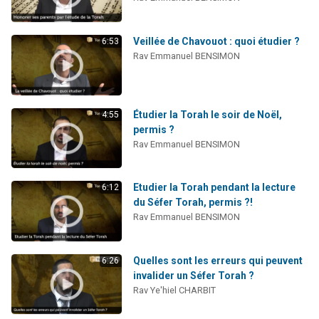
61 personnes viennent de demander une bénédiction
Il reste 49 places pour étudier en groupe sur Zoom
Veillée de Chavouot : quoi étudier ?
6:53
Ariel vient de donner son Maasser
Rav Emmanuel BENSIMON
Nathaniel vient de donner son Maasser
4 personnes viennent de nous rejoindre sur WhatsApp
Étudier la Torah le soir de Noël,
4:55
permis ?
Rav Emmanuel BENSIMON
Etudier la Torah pendant la lecture
6:12
du Séfer Torah, permis ?!
Rav Emmanuel BENSIMON
Quelles sont les erreurs qui peuvent
6:26
invalider un Séfer Torah ?
Rav Ye'hiel CHARBIT