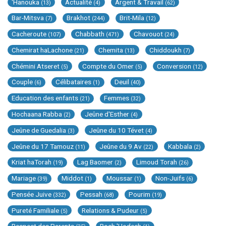
'Hanouka
Actualité
Argent & Travail
(13)
(4)
(62)
Bar-Mitsva
Brakhot
Brit-Mila
(7)
(244)
(12)
Cacheroute
Chabbath
Chavouot
(107)
(471)
(24)
Chemirat haLachone
Chemita
Chiddoukh
(21)
(13)
(7)
Chémini Atseret
Compte du Omer
Conversion
(5)
(5)
(12)
Couple
Célibataires
Deuil
(6)
(1)
(40)
Education des enfants
Femmes
(21)
(32)
Hochaana Rabba
Jeûne d'Esther
(2)
(4)
Jeûne de Guedalia
Jeûne du 10 Tévet
(3)
(4)
Jeûne du 17 Tamouz
Jeûne du 9 Av
Kabbala
(11)
(22)
(2)
Kriat haTorah
Lag Baomer
Limoud Torah
(19)
(2)
(26)
Mariage
Middot
Moussar
Non-Juifs
(39)
(1)
(1)
(6)
Pensée Juive
Pessah
Pourim
(332)
(68)
(19)
Pureté Familiale
Relations & Pudeur
(5)
(5)