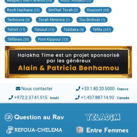
Respect des Parents
Roch 'Hodech
(35)
(1)
Roch Hachana
Sim'hat Torah
Souccot
(22)
(2)
(39)
Techouva
Torah féminine
Tou Bichvat
(9)
(1)
(1)
Tsitsit
Tsniout
Tsédaka
Téfila
(17)
(15)
(9)
(247)
Téfilines
Yom Kippour
(33)
(13)
Nous contacter
+33.1.80.20.5000
France
+972.2.37.41.515
+1.437.887.14.93
Israël
Canada