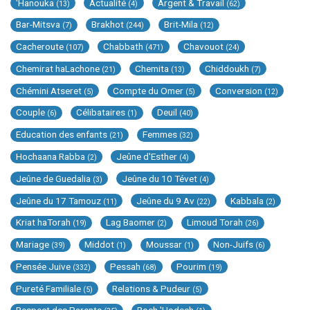
'Hanouka
Actualité
Argent & Travail
(13)
(4)
(62)
Bar-Mitsva
Brakhot
Brit-Mila
(7)
(244)
(12)
Cacheroute
Chabbath
Chavouot
(107)
(471)
(24)
Chemirat haLachone
Chemita
Chiddoukh
(21)
(13)
(7)
Chémini Atseret
Compte du Omer
Conversion
(5)
(5)
(12)
Couple
Célibataires
Deuil
(6)
(1)
(40)
Education des enfants
Femmes
(21)
(32)
Hochaana Rabba
Jeûne d'Esther
(2)
(4)
Jeûne de Guedalia
Jeûne du 10 Tévet
(3)
(4)
Jeûne du 17 Tamouz
Jeûne du 9 Av
Kabbala
(11)
(22)
(2)
Kriat haTorah
Lag Baomer
Limoud Torah
(19)
(2)
(26)
Mariage
Middot
Moussar
Non-Juifs
(39)
(1)
(1)
(6)
Pensée Juive
Pessah
Pourim
(332)
(68)
(19)
Pureté Familiale
Relations & Pudeur
(5)
(5)