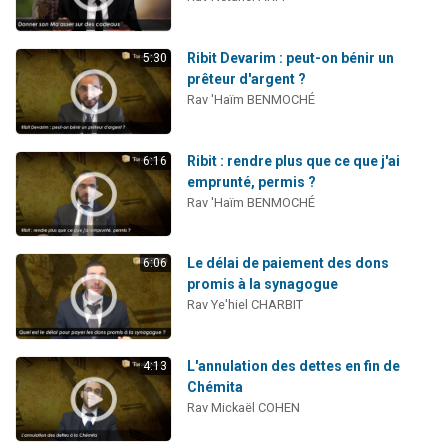
Dovan vient de donner son Maasser
2 personnes viennent de nous rejoindre sur WhatsApp
Ribit Devarim : peut-on bénir un
5:30
2 personnes viennent de nous rejoindre sur WhatsApp
prêteur d'argent ?
Rav 'Haïm BENMOCHÉ
Malgorzata vient de donner son Maasser
3 personnes viennent de nous rejoindre sur WhatsApp
Ribit : rendre plus que ce que j'ai
6:16
emprunté, permis ?
Rav 'Haïm BENMOCHÉ
Le délai de paiement des dons
6:06
promis à la synagogue
Rav Ye'hiel CHARBIT
L'annulation des dettes en fin de
4:13
Chémita
Rav Mickaël COHEN