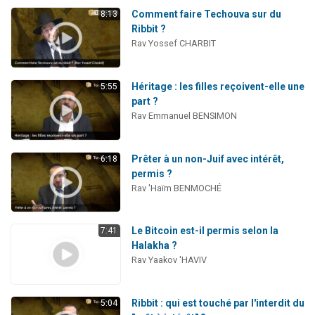
Comment faire Techouva sur du
8:13
Ribbit ?
Rav Yossef CHARBIT
Héritage : les filles reçoivent-elle une
5:55
part ?
Rav Emmanuel BENSIMON
Prêter à un non-Juif avec intérêt,
6:18
permis ?
Rav 'Haïm BENMOCHÉ
Le Bitcoin est-il permis selon la
7:41
Halakha ?
Rav Yaakov 'HAVIV
Ribbit : qui est touché par l'interdit du
5:04