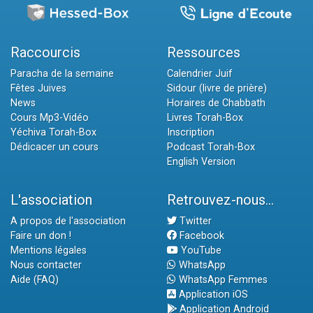
Raccourcis
Ressources
Paracha de la semaine
Calendrier Juif
Fêtes Juives
Sidour (livre de prière)
News
Horaires de Chabbath
Cours Mp3-Vidéo
Livres Torah-Box
Yéchiva Torah-Box
Inscription
Dédicacer un cours
Podcast Torah-Box
English Version
L'association
Retrouvez-nous...
A propos de l'association
Twitter
Faire un don !
Facebook
Mentions légales
YouTube
Nous contacter
WhatsApp
Aide (FAQ)
WhatsApp Femmes
Application iOS
Application Android