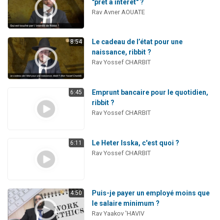
"prêt à intérêt" ?
Rav Avner AOUATE
Le cadeau de l’état pour une
8:54
naissance, ribbit ?
Rav Yossef CHARBIT
Emprunt bancaire pour le quotidien,
6:45
ribbit ?
Rav Yossef CHARBIT
Le Heter Isska, c'est quoi ?
6:11
Rav Yossef CHARBIT
Puis-je payer un employé moins que
4:50
le salaire minimum ?
Rav Yaakov 'HAVIV