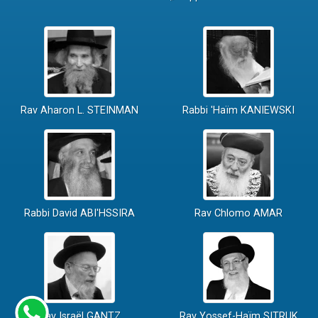
Rav Aharon L. STEINMAN
Rabbi 'Haïm KANIEWSKI
Rabbi David ABI'HSSIRA
Rav Chlomo AMAR
Rav Israël GANTZ
Rav Yossef-Haïm SITRUK