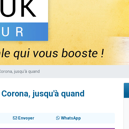
viennent de nous rejoindre sur WhatsApp
es viennent de faire un don pour Reloger Rivka, 6 enfants, victime de violences
es viennent de faire un don pour 1 Journée de Vacances Pour les Enfants
viennent de nous rejoindre sur WhatsApp
les musiques dans Torah-Box Music
Corona, jusqu'à quand
- Corona, jusqu'à quand
Envoyer
WhatsApp