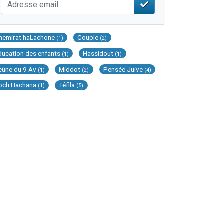
hemirat haLachone
Couple
(1)
(2)
ducation des enfants
Hassidout
(1)
(1)
eûne du 9 Av
Middot
Pensée Juive
(1)
(2)
(4)
och Hachana
Téfila
(1)
(5)