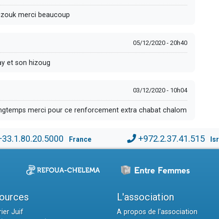
hizouk merci beaucoup
05/12/2020 - 20h40
ay et son hizoug
03/12/2020 - 10h04
 longtemps merci pour ce renforcement extra chabat chalom
+33.1.80.20.5000
+972.2.37.41.515
France
Is
ources
L'association
ier Juif
A propos de l'association