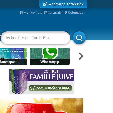
WhatsApp Torah-Box
Mon compte
Calendrier
Columbus
vertissements
Livres
Rabbanim
re