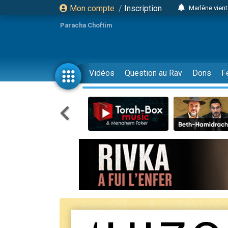
Mon compte
/
Inscription
Marlène vient
2 personnes 
Paracha Choftim
2 personnes 
Eli vient de 
3 person
Vidéos
Question au Rav
Dons
F
Lisbel Esthe
2 personn
3 personnes 
11 personnes
Il reste 
3 personn
2 personnes 
29 personnes
Il reste 
2 personnes 