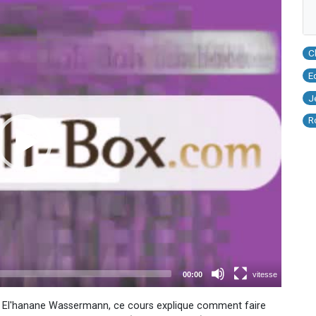
C
E
J
R
v El'hanane Wassermann, ce cours explique comment faire