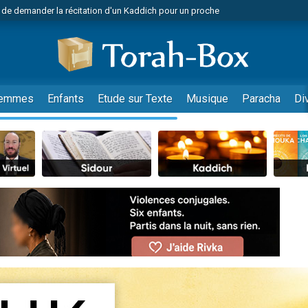
 de demander la récitation d'un Kaddich pour un proche
viennent de nous rejoindre sur WhatsApp
viennent de nous rejoindre sur WhatsApp
donner son Maasser
nes viennent de faire un don pour Événements Torah-Box
emmes
Enfants
Etude sur Texte
Musique
Paracha
Di
r vient de donner son Maasser
es viennent de faire un don pour Tsédaka : pauvres d'Israel
viennent de nous rejoindre sur WhatsApp
 viennent de demander une bénédiction
49 places pour étudier en groupe sur Zoom
es viennent de faire un don pour Diane, 80 ans, dans un appartement insalub
viennent de nous rejoindre sur WhatsApp
 viennent de demander une bénédiction
49 places pour étudier en groupe sur Zoom
viennent de nous rejoindre sur WhatsApp