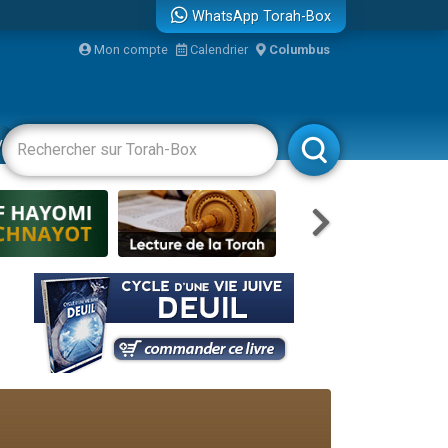
WhatsApp Torah-Box
Mon compte
Calendrier
Columbus
bre
vertissements
Livres
Rabbanim