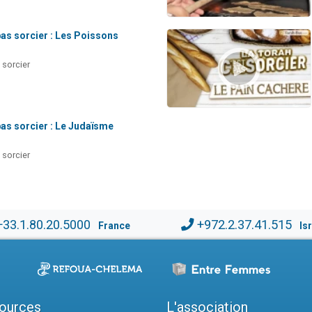
pas sorcier : Les Poissons
 sorcier
pas sorcier : Le Judaïsme
 sorcier
+33.1.80.20.5000
+972.2.37.41.515
France
Is
ources
L'association