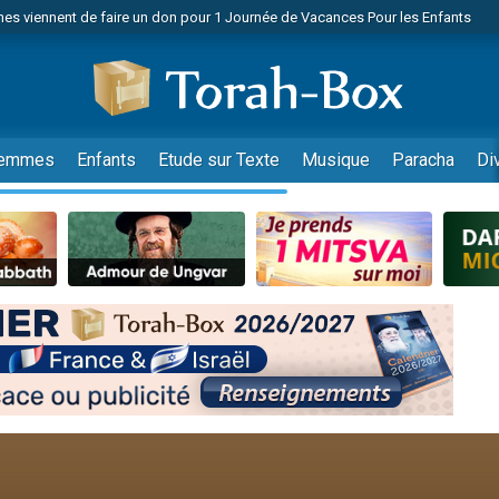
es viennent de faire un don pour 1 Journée de Vacances Pour les Enfants
 viennent de demander une bénédiction
viennent de nous rejoindre sur WhatsApp
49 places pour étudier en groupe sur Zoom
nes viennent de faire un don pour Diane, 80 ans, dans un appartement insalu
emmes
Enfants
Etude sur Texte
Musique
Paracha
Di
 donner son Maasser
viennent de nous rejoindre sur WhatsApp
viennent de nous rejoindre sur WhatsApp
es viennent de faire un don pour 5 jours de vacances aux Orphelins
de donner son Maasser
viennent de nous rejoindre sur WhatsApp
 viennent de demander une bénédiction
lles musiques dans Torah-Box Music
nnes viennent de faire un don pour Sauvez la jambe de Yohan
49 places pour étudier en groupe sur Zoom