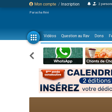
Mon compte
/
Inscription
2 personn
17 personnes
Paracha Réé
4 personnes 
Il reste 
23 person
Vidéos
Question au Rav
Dons
F
Eva vient de
4 personnes 
3 personnes 
3 personn
Odaya vient 
2 personnes 
13 personnes
12 nouve
30 perso
Il reste 