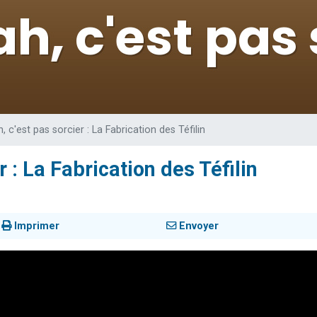
viennent de nous rejoindre sur WhatsApp
viennent de nous rejoindre sur WhatsApp
viennent de nous rejoindre sur WhatsApp
les musiques dans Torah-Box Music
es viennent de faire un don pour Reloger Rivka, 6 enfants, victime de violences
, c'est pas sorcier : La Fabrication des Téfilin
r : La Fabrication des Téfilin
Imprimer
Envoyer