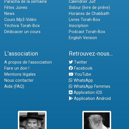
Paracha de la semaine
Calendrier Juif
Fêtes Juives
Sidour (livre de prière)
News
Horaires de Chabbath
Cours Mp3-Vidéo
Livres Torah-Box
Yéchiva Torah-Box
Inscription
Dédicacer un cours
Podcast Torah-Box
English Version
L'association
Retrouvez-nous...
A propos de l'association
Twitter
Faire un don !
Facebook
Mentions légales
YouTube
Nous contacter
WhatsApp
Aide (FAQ)
WhatsApp Femmes
Application iOS
Application Android