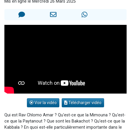
Mis en ligne le Mercredi 26 Mars 2025
2 personnes viennent de nous rejoindre sur WhatsApp
13 personnes viennent de demander une bénédiction
Il reste 49 places pour étudier en groupe sur Zoom
12 nouvelles musiques dans Torah-Box Music
2 personnes viennent de nous rejoindre sur WhatsApp
Voir la vidéo
Télécharger vidéo
Qui est Rav Chlomo Amar ? Qu'est-ce que la Mimouna ? Qu'est-
ce que la Paytanout ? Que sont les Bakachot ? Qu'est-ce que la
Kabbala ? En quoi est-elle particulièrement importante dans le