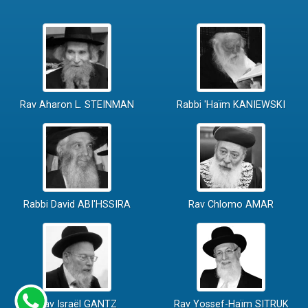
Rav Aharon L. STEINMAN
Rabbi 'Haïm KANIEWSKI
Rabbi David ABI'HSSIRA
Rav Chlomo AMAR
Rav Israël GANTZ
Rav Yossef-Haïm SITRUK