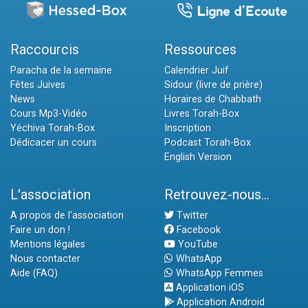
Raccourcis
Ressources
Paracha de la semaine
Calendrier Juif
Fêtes Juives
Sidour (livre de prière)
News
Horaires de Chabbath
Cours Mp3-Vidéo
Livres Torah-Box
Yéchiva Torah-Box
Inscription
Dédicacer un cours
Podcast Torah-Box
English Version
L'association
Retrouvez-nous...
A propos de l'association
Twitter
Faire un don !
Facebook
Mentions légales
YouTube
Nous contacter
WhatsApp
Aide (FAQ)
WhatsApp Femmes
Application iOS
Application Android