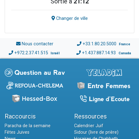
Sortie à
21:12
Changer de ville
Nous contacter
+33.1.80.20.5000
France
+972.2.37.41.515
+1.437.887.14.93
Israël
Canada
Raccourcis
Ressources
Paracha de la semaine
Calendrier Juif
Fêtes Juives
Sidour (livre de prière)
News
Horaires de Chabbath