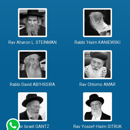
Rav Aharon L. STEINMAN
Rabbi 'Haïm KANIEWSKI
Rabbi David ABI'HSSIRA
Rav Chlomo AMAR
Rav Israël GANTZ
Rav Yossef-Haïm SITRUK