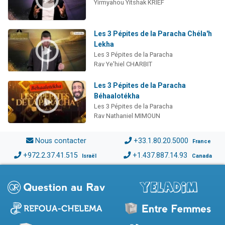
Yirmyahou Yitshak KRIEF
Les 3 Pépites de la Paracha Chéla'h
Lekha
Les 3 Pépites de la Paracha
Rav Ye'hiel CHARBIT
Les 3 Pépites de la Paracha
Béhaalotékha
Les 3 Pépites de la Paracha
Rav Nathaniel MIMOUN
Nous contacter
+33.1.80.20.5000
France
+972.2.37.41.515
+1.437.887.14.93
Israël
Canada