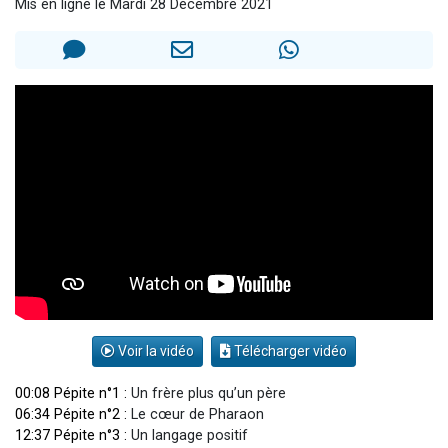
Mis en ligne le Mardi 28 Décembre 2021
3 personnes viennent de nous rejoindre sur WhatsApp
3 personnes viennent de faire un don pour 5 jours de vacances aux Orphelins
Odaya vient de donner son Maasser
13 personnes viennent de demander une bénédiction
3 personnes viennent de nous rejoindre sur WhatsApp
Voir la vidéo
Télécharger vidéo
00:08 Pépite n°1 :
Un frère plus qu’un père
06:34 Pépite n°2 :
Le cœur de Pharaon
12:37 Pépite n°3 :
Un langage positif