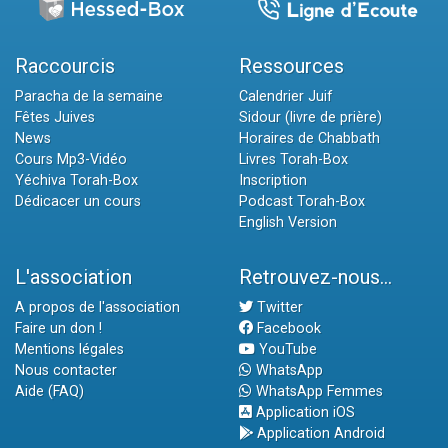
Raccourcis
Ressources
Paracha de la semaine
Calendrier Juif
Fêtes Juives
Sidour (livre de prière)
News
Horaires de Chabbath
Cours Mp3-Vidéo
Livres Torah-Box
Yéchiva Torah-Box
Inscription
Dédicacer un cours
Podcast Torah-Box
English Version
L'association
Retrouvez-nous...
A propos de l'association
Twitter
Faire un don !
Facebook
Mentions légales
YouTube
Nous contacter
WhatsApp
Aide (FAQ)
WhatsApp Femmes
Application iOS
Application Android