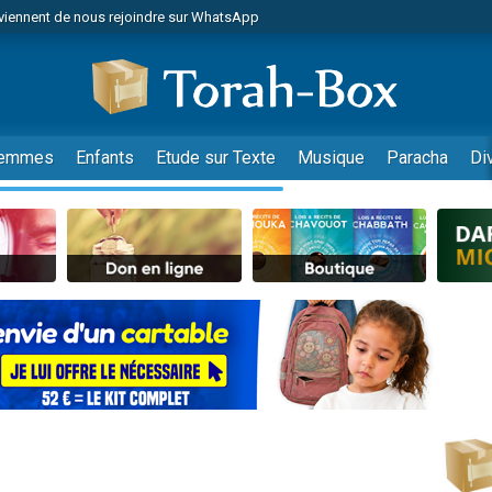
viennent de nous rejoindre sur WhatsApp
de donner son Maasser
es viennent de faire un don pour 5 jours de vacances aux Orphelins
es viennent de faire un don pour Diane, 80 ans, dans un appartement insalub
 viennent de demander une bénédiction
emmes
Enfants
Etude sur Texte
Musique
Paracha
Di
viennent de nous rejoindre sur WhatsApp
nnes viennent de faire un don pour Sauvez la jambe de Yohan
49 places pour étudier en groupe sur Zoom
lles musiques dans Torah-Box Music
viennent de nous rejoindre sur WhatsApp
viennent de nous rejoindre sur WhatsApp
viennent de nous rejoindre sur WhatsApp
les musiques dans Torah-Box Music
es viennent de faire un don pour Tsédaka : pauvres d'Israel
sion radio : Visions de grandeur n°104 : Le Chabbath et le Birkat Hamazone à 