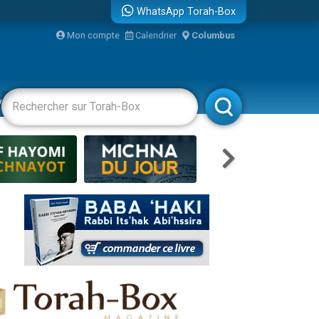
WhatsApp Torah-Box
Mon compte
Calendrier
Columbus
re
vertissements
Livres
Rabbanim
travers le temps