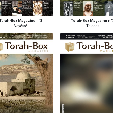
Torah-Box Magazine n°8
Torah-Box Magazine n°
Vayétsé
Toledot