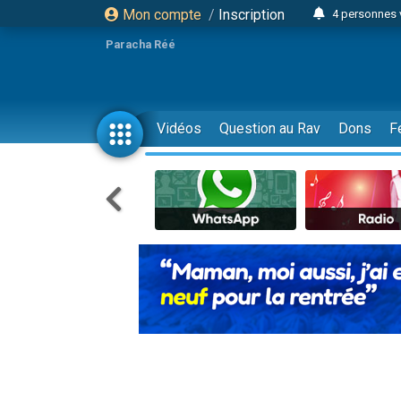
Mon compte
/
Inscription
3 personnes 
Odaya vient 
Paracha Réé
3 personn
3 personn
13 personnes
Vidéos
Question au Rav
Dons
F
2 personnes 
30 perso
Il reste 
12 nouve
3 personnes 
2 personnes 
3 personnes 
2 nouvel
8 personn
Nouvelle émis