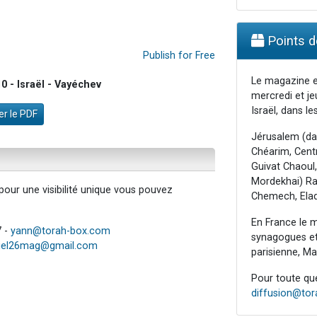
Points de
Publish for Free
Le magazine e
 - Israël - Vayéchev
mercredi et je
Israël, dans les
r le PDF
Jérusalem (da
Chéarim, Centr
Guivat Chaoul,
Mordekhai) Raa
our une visibilité unique vous pouvez
Chemech, Elad
En France le m
7 -
yann@torah-box.com
synagogues et 
iel26mag@gmail.com
parisienne, Mar
Pour toute ques
diffusion@to