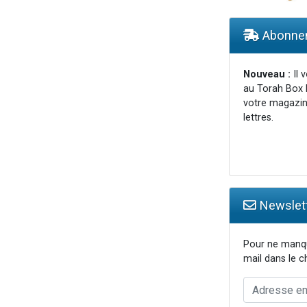
 viennent de demander une bénédiction
de donner son Maasser
Abonnem
49 places pour étudier en groupe sur Zoom
Nouveau :
Il 
 donner son Maasser
au Torah Box 
votre magazin
lettres.
Newslett
Pour ne manqu
mail dans le 