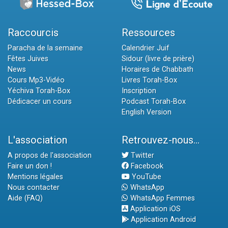
Raccourcis
Ressources
Paracha de la semaine
Calendrier Juif
Fêtes Juives
Sidour (livre de prière)
News
Horaires de Chabbath
Cours Mp3-Vidéo
Livres Torah-Box
Yéchiva Torah-Box
Inscription
Dédicacer un cours
Podcast Torah-Box
English Version
L'association
Retrouvez-nous...
A propos de l'association
Twitter
Faire un don !
Facebook
Mentions légales
YouTube
Nous contacter
WhatsApp
Aide (FAQ)
WhatsApp Femmes
Application iOS
Application Android