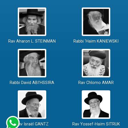
Rav Aharon L. STEINMAN
Rabbi 'Haïm KANIEWSKI
Rabbi David ABI'HSSIRA
Rav Chlomo AMAR
Rav Israël GANTZ
Rav Yossef-Haïm SITRUK