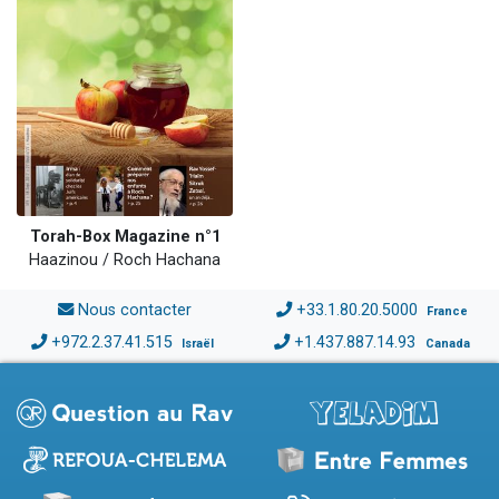
Torah-Box Magazine n°1
Haazinou / Roch Hachana
Nous contacter
+33.1.80.20.5000
France
+972.2.37.41.515
+1.437.887.14.93
Israël
Canada