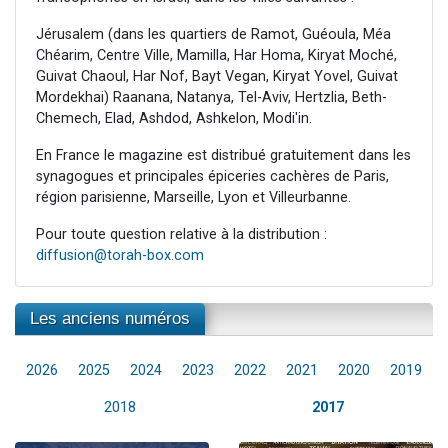
Jérusalem (dans les quartiers de Ramot, Guéoula, Méa
Chéarim, Centre Ville, Mamilla, Har Homa, Kiryat Moché,
Guivat Chaoul, Har Nof, Bayt Vegan, Kiryat Yovel, Guivat
Mordekhai) Raanana, Natanya, Tel-Aviv, Hertzlia, Beth-
Chemech, Elad, Ashdod, Ashkelon, Modi'in.
En France le magazine est distribué gratuitement dans les
synagogues et principales épiceries cachères de Paris,
région parisienne, Marseille, Lyon et Villeurbanne.
Pour toute question relative à la distribution :
diffusion@torah-box.com
Les anciens numéros
2026
2025
2024
2023
2022
2021
2020
2019
2018
2017