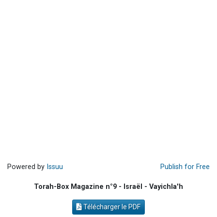
Il reste 49 places pour étudier en groupe sur Zoom
Eva vient de donner son Maasser
4 personnes viennent de nous rejoindre sur WhatsApp
3 personnes viennent de nous rejoindre sur WhatsApp
3 personnes viennent de faire un don pour Événements Torah-Box
Powered by
Issuu
Publish for Free
Torah-Box Magazine n°9 - Israël - Vayichla'h
Télécharger le PDF