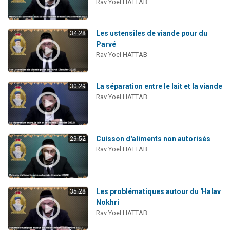
Rav Yoel HATTAB
61 personnes viennent de demander une bénédiction
Il reste 49 places pour étudier en groupe sur Zoom
Les ustensiles de viande pour du
34:28
Ariel vient de donner son Maasser
Parvé
Nathaniel vient de donner son Maasser
Rav Yoel HATTAB
4 personnes viennent de nous rejoindre sur WhatsApp
La séparation entre le lait et la viande
30:29
Rav Yoel HATTAB
Cuisson d'aliments non autorisés
29:52
Rav Yoel HATTAB
Les problématiques autour du 'Halav
35:28
Nokhri
Rav Yoel HATTAB