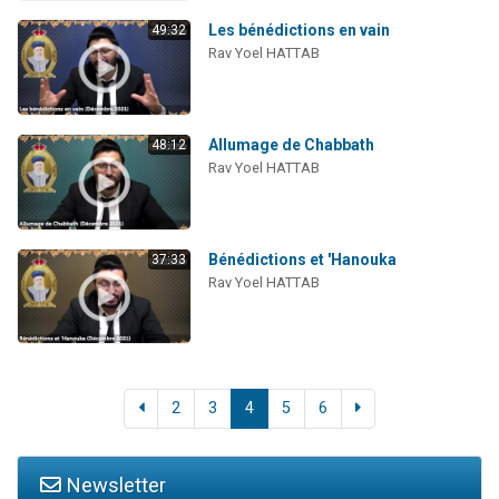
Les bénédictions en vain
49:32
Rav Yoel HATTAB
Allumage de Chabbath
48:12
Rav Yoel HATTAB
Bénédictions et 'Hanouka
37:33
Rav Yoel HATTAB
2
3
4
5
6
Newsletter