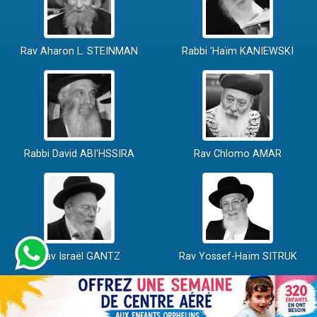
Rav Aharon L. STEINMAN
Rabbi 'Haïm KANIEWSKI
Rabbi David ABI'HSSIRA
Rav Chlomo AMAR
Rav Israël GANTZ
Rav Yossef-Haïm SITRUK