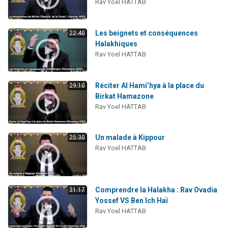
Rav Yoel HATTAB
61 personnes viennent de demander une bénédiction
Il reste 49 places pour étudier en groupe sur Zoom
Les beignets et conséquences
22:40
Ariel vient de donner son Maasser
Halakhiques
Nathaniel vient de donner son Maasser
Rav Yoel HATTAB
4 personnes viennent de nous rejoindre sur WhatsApp
Réciter Al Hami’hya à la place du
29:10
Birkat Hamazone
Rav Yoel HATTAB
Un malade à Kippour
25:30
Rav Yoel HATTAB
Comprendre la Halakha : Rav Ovadia
31:17
Yossef VS Ben Ich Haï
Rav Yoel HATTAB