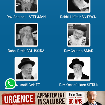
Rav Aharon L. STEINMAN
Rabbi 'Haïm KANIEWSKI
Rabbi David ABI'HSSIRA
Rav Chlomo AMAR
Rav Israël GANTZ
Rav Yossef-Haïm SITRUK