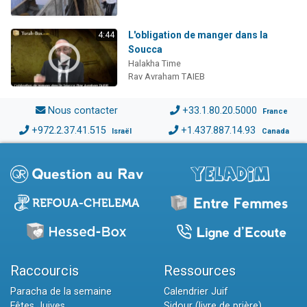
L'obligation de manger dans la
4:44
Soucca
Halakha Time
Rav Avraham TAIEB
Nous contacter
+33.1.80.20.5000
France
+972.2.37.41.515
+1.437.887.14.93
Israël
Canada
Raccourcis
Ressources
Paracha de la semaine
Calendrier Juif
Fêtes Juives
Sidour (livre de prière)