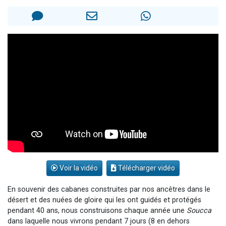
3 personnes viennent de nous rejoindre sur WhatsApp
2 nouvelles musiques dans Torah-Box Music
8 personnes viennent de faire un don pour Tsédaka : pauvres d'Israel
Nouvelle émission radio : Visions de grandeur n°104 : Le Chabbath et le Birkat Hamazone à travers le temps
4 personnes viennent de nous rejoindre sur WhatsApp
Voir la vidéo
Télécharger vidéo
En souvenir des cabanes construites par nos ancêtres dans le
désert et des nuées de gloire qui les ont guidés et protégés
pendant 40 ans, nous construisons chaque année une
Soucca
dans laquelle nous vivrons pendant 7 jours (8 en dehors