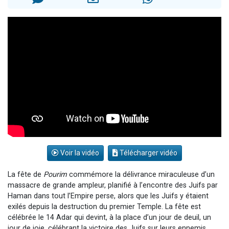
Il reste 49 places pour étudier en groupe sur Zoom
3 personnes viennent de nous rejoindre sur WhatsApp
2 personnes viennent de nous rejoindre sur WhatsApp
2 nouvelles musiques dans Torah-Box Music
6 personnes viennent de nous rejoindre sur WhatsApp
Voir la vidéo
Télécharger vidéo
La fête de
Pourim
commémore la délivrance miraculeuse d’un
massacre de grande ampleur, planifié à l’encontre des Juifs par
Haman dans tout l’Empire perse, alors que les Juifs y étaient
exilés depuis la destruction du premier Temple. La fête est
célébrée le 14 Adar qui devint, à la place d’un jour de deuil, un
jour de joie, célébrant la victoire des Juifs sur leurs ennemis.