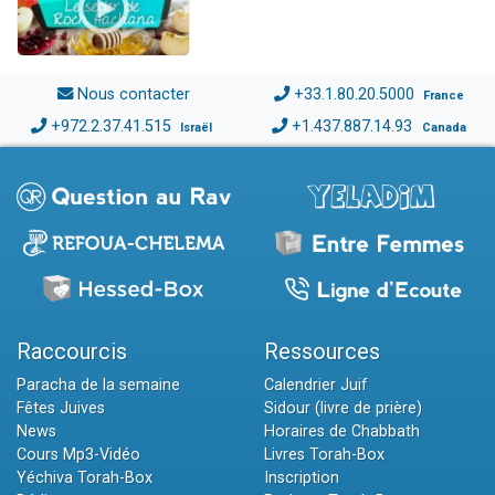
Nous contacter
+33.1.80.20.5000
France
+972.2.37.41.515
+1.437.887.14.93
Israël
Canada
Raccourcis
Ressources
Paracha de la semaine
Calendrier Juif
Fêtes Juives
Sidour (livre de prière)
News
Horaires de Chabbath
Cours Mp3-Vidéo
Livres Torah-Box
Yéchiva Torah-Box
Inscription