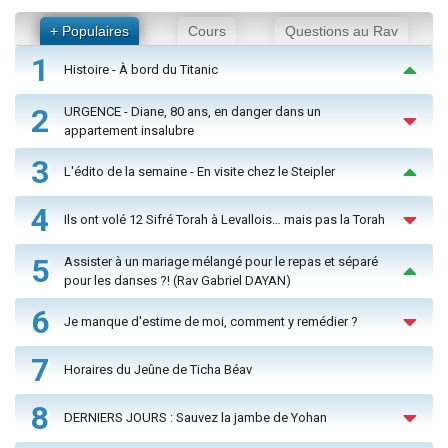
+ Populaires
Cours
Questions au Rav
1
Histoire - À bord du Titanic
2
URGENCE - Diane, 80 ans, en danger dans un
appartement insalubre
3
L'édito de la semaine - En visite chez le Steipler
4
Ils ont volé 12 Sifré Torah à Levallois… mais pas la Torah
5
Assister à un mariage mélangé pour le repas et séparé
pour les danses ?! (Rav Gabriel DAYAN)
6
Je manque d'estime de moi, comment y remédier ?
7
Horaires du Jeûne de Ticha Béav
8
DERNIERS JOURS : Sauvez la jambe de Yohan