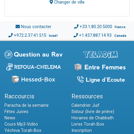
Changer de ville
Nous contacter
+33.1.80.20.5000
France
+972.2.37.41.515
+1.437.887.14.93
Israël
Canada
Raccourcis
Ressources
Paracha de la semaine
Calendrier Juif
Fêtes Juives
Sidour (livre de prière)
News
Horaires de Chabbath
Cours Mp3-Vidéo
Livres Torah-Box
Yéchiva Torah-Box
Inscription