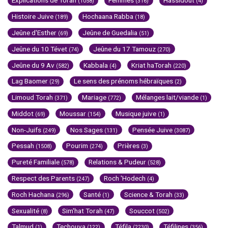
Explications de Torah
Femmes
Hassidout
(1058)
(316)
(4)
Histoire Juive
Hochaana Rabba
(189)
(18)
Jeûne d'Esther
Jeûne de Guedalia
(69)
(51)
Jeûne du 10 Tévet
Jeûne du 17 Tamouz
(74)
(270)
Jeûne du 9 Av
Kabbala
Kriat haTorah
(582)
(4)
(220)
Lag Baomer
Le sens des prénoms hébraïques
(29)
(2)
Limoud Torah
Mariage
Mélanges lait/viande
(371)
(772)
(1)
Middot
Moussar
Musique juive
(69)
(154)
(1)
Non-Juifs
Nos Sages
Pensée Juive
(249)
(131)
(3087)
Pessah
Pourim
Prières
(1508)
(274)
(3)
Pureté Familiale
Relations & Pudeur
(578)
(528)
Respect des Parents
Roch 'Hodech
(247)
(4)
Roch Hachana
Santé
Science & Torah
(296)
(1)
(33)
Sexualité
Sim'hat Torah
Souccot
(8)
(47)
(502)
Talmud
Techouva
Téfila
Téfilines
(1)
(122)
(2230)
(356)