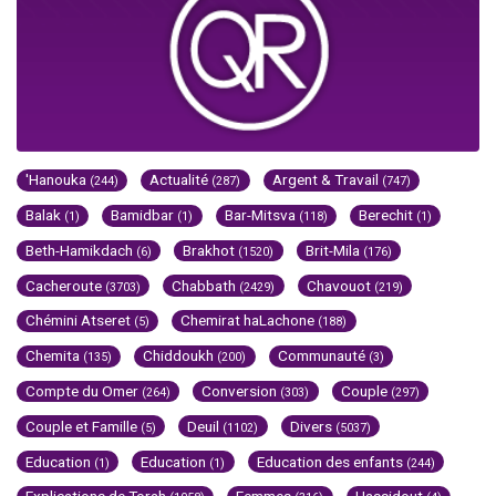
'Hanouka
Actualité
Argent & Travail
(244)
(287)
(747)
Balak
Bamidbar
Bar-Mitsva
Berechit
(1)
(1)
(118)
(1)
Beth-Hamikdach
Brakhot
Brit-Mila
(6)
(1520)
(176)
Cacheroute
Chabbath
Chavouot
(3703)
(2429)
(219)
Chémini Atseret
Chemirat haLachone
(5)
(188)
Chemita
Chiddoukh
Communauté
(135)
(200)
(3)
Compte du Omer
Conversion
Couple
(264)
(303)
(297)
Couple et Famille
Deuil
Divers
(5)
(1102)
(5037)
Education
Education
Education des enfants
(1)
(1)
(244)