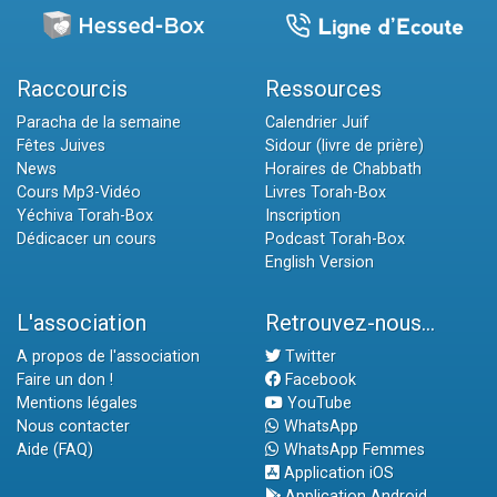
Raccourcis
Ressources
Paracha de la semaine
Calendrier Juif
Fêtes Juives
Sidour (livre de prière)
News
Horaires de Chabbath
Cours Mp3-Vidéo
Livres Torah-Box
Yéchiva Torah-Box
Inscription
Dédicacer un cours
Podcast Torah-Box
English Version
L'association
Retrouvez-nous...
A propos de l'association
Twitter
Faire un don !
Facebook
Mentions légales
YouTube
Nous contacter
WhatsApp
Aide (FAQ)
WhatsApp Femmes
Application iOS
Application Android