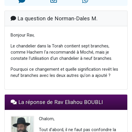
2 personnes viennent de nous rejoindre sur WhatsApp
13 personnes viennent de demander une bénédiction
La question de Norman-Dales M.
Il reste 49 places pour étudier en groupe sur Zoom
12 nouvelles musiques dans Torah-Box Music
Bonjour Rav,
2 personnes viennent de nous rejoindre sur WhatsApp
Le chandelier dans la Torah contient sept branches,
comme Hachem l'a recommandé à Moché, mais je
constate l'utilisation d'un chandelier à neuf branches.
Pourquoi ce changement et quelle signification revêt les
neuf branches avec les deux autres qu'on a ajouté ?
La réponse de Rav Eliahou BOUBLI
Chalom,
Tout d’abord, il ne faut pas confondre la