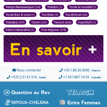
Temps Messianique
Toledot
Torah et société
(124)
(1)
(1)
Torah-Box & vous
Tou Béav
Tou Bichvat
(1)
(3)
(24)
Tsédaka
Tsitsit
Tsniout
Vayichla'h
(397)
(167)
(634)
(1)
Vézot Haberakha
Yom Kippour
(1)
(318)
Nous contacter
+33.1.80.20.5000
France
+972.2.37.41.515
+1.437.887.14.93
Israël
Canada