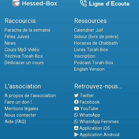
Raccourcis
Ressources
Paracha de la semaine
Calendrier Juif
Fêtes Juives
Sidour (livre de prière)
News
Horaires de Chabbath
Cours Mp3-Vidéo
Livres Torah-Box
Yéchiva Torah-Box
Inscription
Dédicacer un cours
Podcast Torah-Box
English Version
L'association
Retrouvez-nous...
A propos de l'association
Twitter
Faire un don !
Facebook
Mentions légales
YouTube
Nous contacter
WhatsApp
Aide (FAQ)
WhatsApp Femmes
Application iOS
Application Android