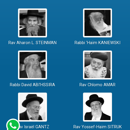
Rav Aharon L. STEINMAN
Rabbi 'Haïm KANIEWSKI
Rabbi David ABI'HSSIRA
Rav Chlomo AMAR
Rav Israël GANTZ
Rav Yossef-Haïm SITRUK