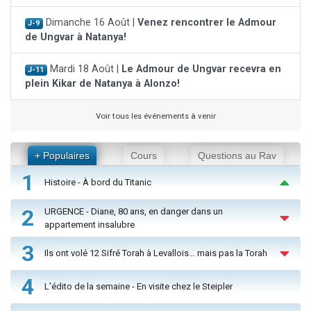
Dimanche 16 Août |
Venez rencontrer le Admour
J-9
de Ungvar à Natanya!
Mardi 18 Août |
Le Admour de Ungvar recevra en
J-11
plein Kikar de Natanya à Alonzo!
Voir tous les événements à venir
+ Populaires
Cours
Questions au Rav
1
Histoire - À bord du Titanic
2
URGENCE - Diane, 80 ans, en danger dans un
appartement insalubre
3
Ils ont volé 12 Sifré Torah à Levallois… mais pas la Torah
4
L'édito de la semaine - En visite chez le Steipler