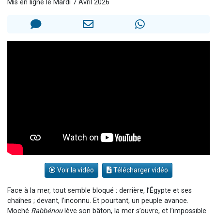
Mis en ligne le Mardi 7 Avril 2026
Il reste 49 places pour étudier en groupe sur Zoom
3 personnes viennent de nous rejoindre sur WhatsApp
2 personnes viennent de nous rejoindre sur WhatsApp
2 nouvelles musiques dans Torah-Box Music
6 personnes viennent de nous rejoindre sur WhatsApp
Voir la vidéo
Télécharger vidéo
Face à la mer, tout semble bloqué : derrière, l’Égypte et ses
chaînes ; devant, l’inconnu. Et pourtant, un peuple avance.
Moché
Rabbénou
lève son bâton, la mer s’ouvre, et l’impossible