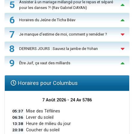
5
Assister à un mariage mélangé pour le repas et séparé
pour les danses ?! (Rav Gabriel DAYAN)
6
Horaires du Jeûne de Ticha Béav
7
Je manque d'estime de moi, comment y remédier ?
8
DERNIERS JOURS : Sauvez la jambe de Yohan
9
Être Juif, ça vaut des milliards
Horaires pour Columbus
7 Août 2026 - 24 Av 5786
05:37
Mise des Téfilines
06:36
Lever du soleil
13:38
Heure de milieu du jour
20:38
Coucher du soleil