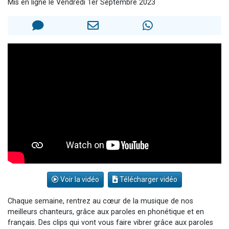
Mis en ligne le Vendredi 1er Septembre 2023
Il reste 49 places pour étudier en groupe sur Zoom
12 nouvelles musiques dans Torah-Box Music
3 personnes viennent de nous rejoindre sur WhatsApp
2 personnes viennent de nous rejoindre sur WhatsApp
2 personnes viennent de nous rejoindre sur WhatsApp
Voir la vidéo
Télécharger vidéo
Chaque semaine, rentrez au cœur de la musique de nos
meilleurs chanteurs, grâce aux paroles en phonétique et en
français. Des clips qui vont vous faire vibrer grâce aux paroles