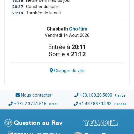
13:38
Heure de milieu du jour
20:37
Coucher du soleil
21:19
Tombée de la nuit
Chabbath
Choftim
Vendredi 14 Août 2026
Entrée à
20:11
Sortie à
21:12
Changer de ville
Nous contacter
+33.1.80.20.5000
France
+972.2.37.41.515
+1.437.887.14.93
Israël
Canada