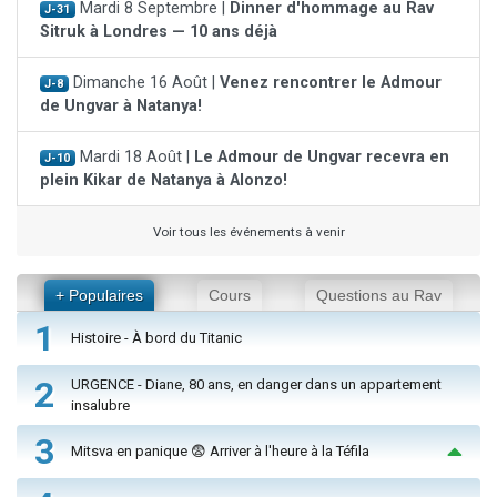
Mardi 8 Septembre |
Dinner d'hommage au Rav
J-31
Sitruk à Londres — 10 ans déjà
Dimanche 16 Août |
Venez rencontrer le Admour
J-8
de Ungvar à Natanya!
Mardi 18 Août |
Le Admour de Ungvar recevra en
J-10
plein Kikar de Natanya à Alonzo!
Voir tous les événements à venir
+ Populaires
Cours
Questions au Rav
1
Histoire - À bord du Titanic
2
URGENCE - Diane, 80 ans, en danger dans un appartement
insalubre
3
Mitsva en panique 😨 Arriver à l'heure à la Téfila