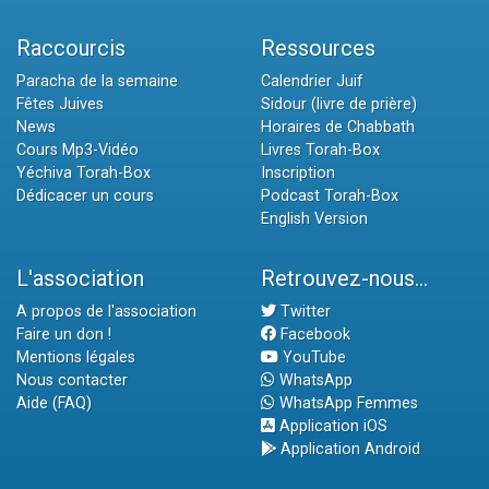
Raccourcis
Ressources
Paracha de la semaine
Calendrier Juif
Fêtes Juives
Sidour (livre de prière)
News
Horaires de Chabbath
Cours Mp3-Vidéo
Livres Torah-Box
Yéchiva Torah-Box
Inscription
Dédicacer un cours
Podcast Torah-Box
English Version
L'association
Retrouvez-nous...
A propos de l'association
Twitter
Faire un don !
Facebook
Mentions légales
YouTube
Nous contacter
WhatsApp
Aide (FAQ)
WhatsApp Femmes
Application iOS
Application Android