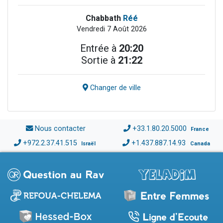
Chabbath
Réé
Vendredi 7 Août 2026
Entrée à
20:20
Sortie à
21:22
Changer de ville
Nous contacter
+33.1.80.20.5000
France
+972.2.37.41.515
+1.437.887.14.93
Israël
Canada