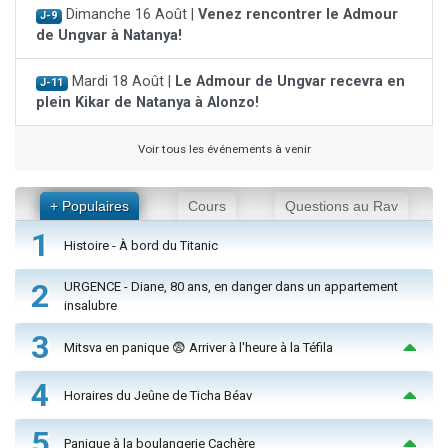
Dimanche 16 Août |
Venez rencontrer le Admour
J-9
de Ungvar à Natanya!
Mardi 18 Août |
Le Admour de Ungvar recevra en
J-11
plein Kikar de Natanya à Alonzo!
Voir tous les événements à venir
+ Populaires
Cours
Questions au Rav
1
Histoire - À bord du Titanic
2
URGENCE - Diane, 80 ans, en danger dans un appartement
insalubre
3
Mitsva en panique 😨 Arriver à l'heure à la Téfila
4
Horaires du Jeûne de Ticha Béav
5
Panique à la boulangerie Cachère