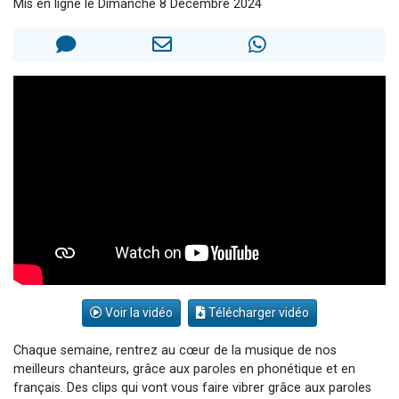
Mis en ligne le Dimanche 8 Décembre 2024
Il reste 49 places pour étudier en groupe sur Zoom
12 nouvelles musiques dans Torah-Box Music
3 personnes viennent de nous rejoindre sur WhatsApp
2 personnes viennent de nous rejoindre sur WhatsApp
2 personnes viennent de nous rejoindre sur WhatsApp
Voir la vidéo
Télécharger vidéo
Chaque semaine, rentrez au cœur de la musique de nos
meilleurs chanteurs, grâce aux paroles en phonétique et en
français. Des clips qui vont vous faire vibrer grâce aux paroles