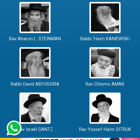
Rav Aharon L. STEINMAN
Rabbi 'Haïm KANIEWSKI
Rabbi David ABI'HSSIRA
Rav Chlomo AMAR
Rav Israël GANTZ
Rav Yossef-Haïm SITRUK