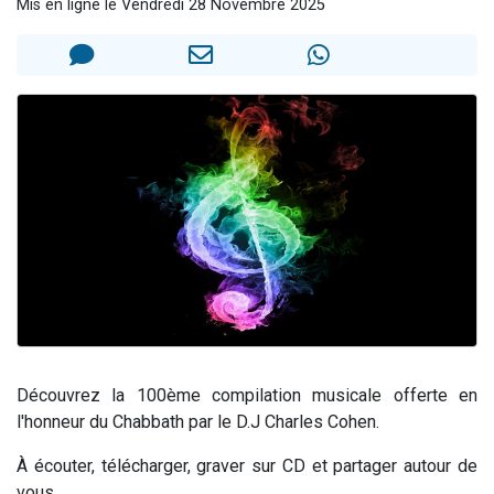
Mis en ligne le Vendredi 28 Novembre 2025
13 personnes viennent de demander une bénédiction
30 personnes viennent de faire un don pour Sauvez la jambe de Yohan
Il reste 49 places pour étudier en groupe sur Zoom
12 nouvelles musiques dans Torah-Box Music
29 personnes viennent de demander une bénédiction
Découvrez la 100ème compilation musicale offerte en
l'honneur du Chabbath par le D.J Charles Cohen.
À écouter, télécharger, graver sur CD et partager autour de
vous.