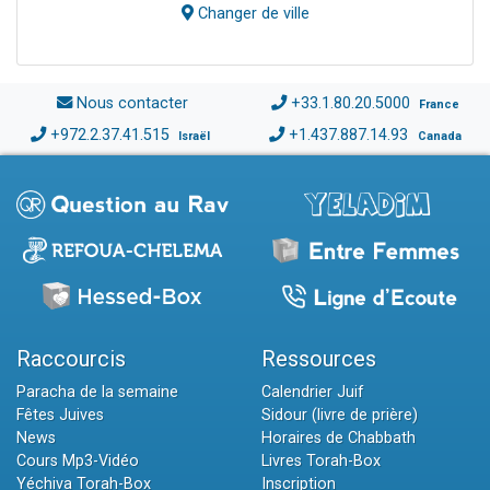
Changer de ville
Nous contacter
+33.1.80.20.5000
France
+972.2.37.41.515
+1.437.887.14.93
Israël
Canada
Raccourcis
Ressources
Paracha de la semaine
Calendrier Juif
Fêtes Juives
Sidour (livre de prière)
News
Horaires de Chabbath
Cours Mp3-Vidéo
Livres Torah-Box
Yéchiva Torah-Box
Inscription