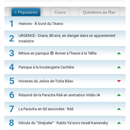
+ Populaires
Cours
Questions au Rav
1
Histoire - À bord du Titanic
2
URGENCE - Diane, 80 ans, en danger dans un appartement
insalubre
3
Mitsva en panique 😨 Arriver à l'heure à la Téfila
4
Panique à la boulangerie Cachère
5
Horaires du Jeûne de Ticha Béav
6
Résumé de la Paracha Réé en animation Vidéo IA
7
La Paracha en 60 secondes : Réé
8
Hiloula du "Steïpeler" : Rabbi Ya’acov Israël Kanievsky