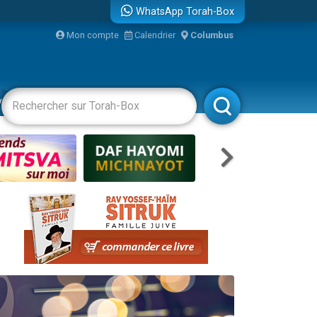
WhatsApp Torah-Box
...
Mon compte
Calendrier
Columbus
vertissements
Livres
Rabbanim
bre