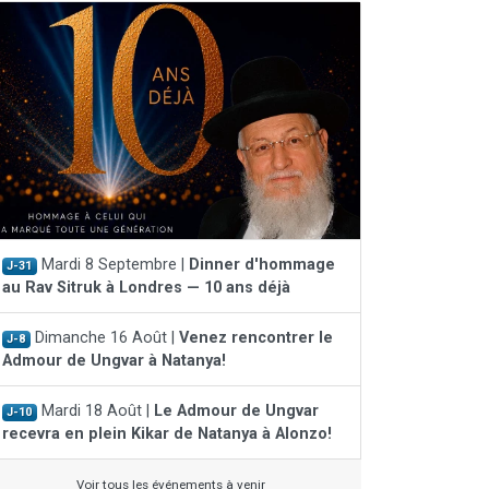
Mardi 8 Septembre |
Dinner d'hommage
J-31
au Rav Sitruk à Londres — 10 ans déjà
Dimanche 16 Août |
Venez rencontrer le
J-8
Admour de Ungvar à Natanya!
Mardi 18 Août |
Le Admour de Ungvar
J-10
recevra en plein Kikar de Natanya à Alonzo!
Voir tous les événements à venir