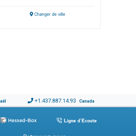
Changer de ville
+1.437.887.14.93
raël
Canada