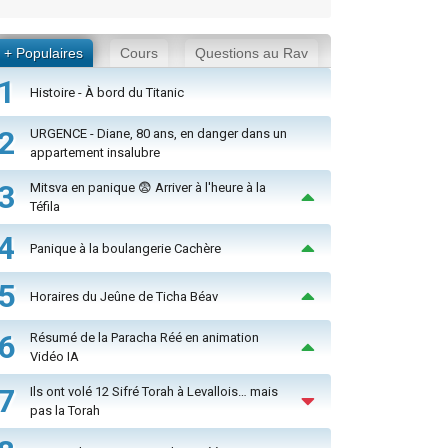
+ Populaires
Cours
Questions au Rav
1
Histoire - À bord du Titanic
2
URGENCE - Diane, 80 ans, en danger dans un
appartement insalubre
3
Mitsva en panique 😨 Arriver à l'heure à la
Téfila
4
Panique à la boulangerie Cachère
5
Horaires du Jeûne de Ticha Béav
6
Résumé de la Paracha Réé en animation
Vidéo IA
7
Ils ont volé 12 Sifré Torah à Levallois… mais
pas la Torah