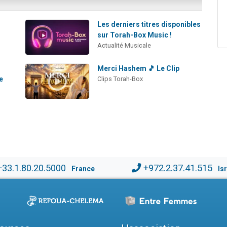
Les derniers titres disponibles
sur Torah-Box Music !
Actualité Musicale
Merci Hashem 🎵 Le Clip
e
Clips Torah-Box
a
+33.1.80.20.5000
+972.2.37.41.515
France
Is