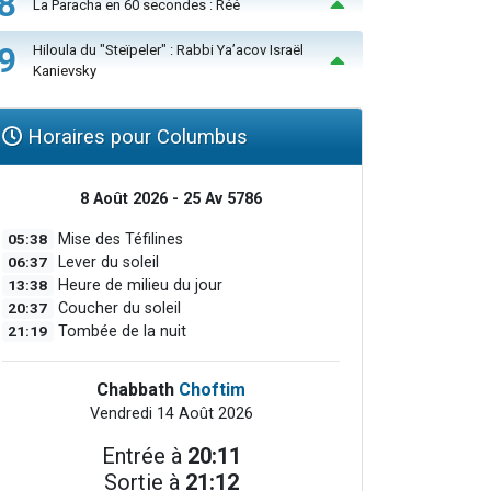
8
La Paracha en 60 secondes : Réé
9
Hiloula du "Steïpeler" : Rabbi Ya’acov Israël
Kanievsky
Horaires pour Columbus
8 Août 2026 - 25 Av 5786
05:38
Mise des Téfilines
06:37
Lever du soleil
13:38
Heure de milieu du jour
20:37
Coucher du soleil
21:19
Tombée de la nuit
Chabbath
Choftim
Vendredi 14 Août 2026
Entrée à
20:11
Sortie à
21:12