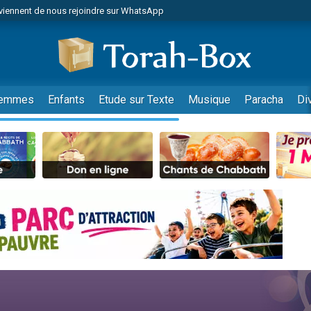
viennent de nous rejoindre sur WhatsApp
es viennent de faire un don pour Reloger Rivka, 6 enfants, victime de violences
es viennent de faire un don pour 1 Journée de Vacances Pour les Enfants
 viennent de demander une bénédiction
viennent de nous rejoindre sur WhatsApp
emmes
Enfants
Etude sur Texte
Musique
Paracha
Di
49 places pour étudier en groupe sur Zoom
nes viennent de faire un don pour Diane, 80 ans, dans un appartement insalu
 donner son Maasser
viennent de nous rejoindre sur WhatsApp
viennent de nous rejoindre sur WhatsApp
es viennent de faire un don pour 5 jours de vacances aux Orphelins
de donner son Maasser
 viennent de demander une bénédiction
viennent de nous rejoindre sur WhatsApp
nnes viennent de faire un don pour Sauvez la jambe de Yohan