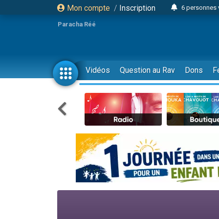
Mon compte
/
Inscription
6 personnes 
4 personn
Paracha Réé
2 personn
17 personnes
4 personnes 
Vidéos
Question au Rav
Dons
F
Il reste 
23 person
Eva vient de
4 personnes 
3 personnes 
3 personn
Odaya vient 
13 personnes
2 personnes 
30 perso