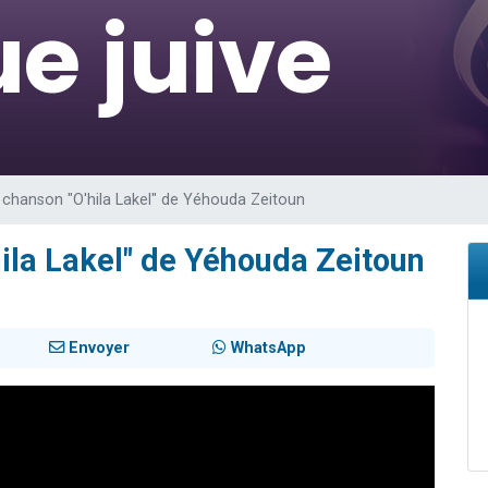
49 places pour étudier en groupe sur Zoom
lles musiques dans Torah-Box Music
viennent de nous rejoindre sur WhatsApp
viennent de nous rejoindre sur WhatsApp
viennent de nous rejoindre sur WhatsApp
a chanson "O'hila Lakel" de Yéhouda Zeitoun
hila Lakel" de Yéhouda Zeitoun
Envoyer
WhatsApp