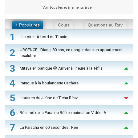
Voir tous les événements à venir
+ Populaires
Cours
Questions au Rav
1
Histoire - À bord du Titanic
2
URGENCE - Diane, 80 ans, en danger dans un appartement
insalubre
3
Mitsva en panique 😨 Arriver à l'heure à la Téfila
4
Panique à la boulangerie Cachère
5
Horaires du Jeûne de Ticha Béav
6
Résumé de la Paracha Réé en animation Vidéo IA
7
La Paracha en 60 secondes : Réé