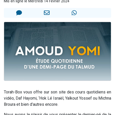
Mis en ligne le Mercredi 14 Février 2024
13 personnes viennent de demander une bénédiction
30 personnes viennent de faire un don pour Sauvez la jambe de Yohan
Il reste 49 places pour étudier en groupe sur Zoom
12 nouvelles musiques dans Torah-Box Music
29 personnes viennent de demander une bénédiction
Torah-Box vous offre sur son site des cours quotidiens en
vidéo, Daf Hayomi, ‘Hok Lé Israël, Yalkout Yossef ou Michna
Broura et bien d’autres encore.
Nous avons le plaisir de vous présenter le dernier-né de la