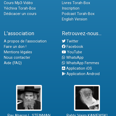
Cours Mp3-Vidéo
Livres Torah-Box
Yéchiva Torah-Box
Inscription
Dédicacer un cours
Podcast Torah-Box
English Version
L'association
Retrouvez-nous...
A propos de l'association
Twitter
Faire un don !
Facebook
Mentions légales
YouTube
Nous contacter
WhatsApp
Aide (FAQ)
WhatsApp Femmes
Application iOS
Application Android
Rav Aharon L. STEINMAN
Rabbi 'Haïm KANIEWSKI