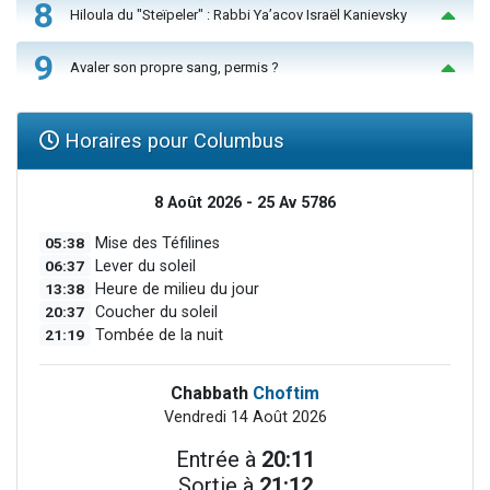
8
Hiloula du "Steïpeler" : Rabbi Ya’acov Israël Kanievsky
9
Avaler son propre sang, permis ?
Horaires pour Columbus
8 Août 2026 - 25 Av 5786
05:38
Mise des Téfilines
06:37
Lever du soleil
13:38
Heure de milieu du jour
20:37
Coucher du soleil
21:19
Tombée de la nuit
Chabbath
Choftim
Vendredi 14 Août 2026
Entrée à
20:11
Sortie à
21:12