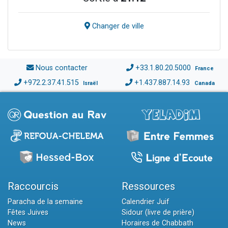
Changer de ville
Nous contacter
+33.1.80.20.5000
France
+972.2.37.41.515
+1.437.887.14.93
Israël
Canada
Raccourcis
Ressources
Paracha de la semaine
Calendrier Juif
Fêtes Juives
Sidour (livre de prière)
News
Horaires de Chabbath